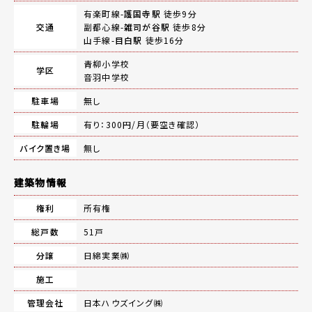
有楽町線-
護国寺駅
徒歩9分
交通
副都心線-
雑司が谷駅
徒歩8分
山手線-
目白駅
徒歩16分
青柳小学校
学区
音羽中学校
駐車場
無し
駐輪場
有り：300円/月（要空き確認）
バイク置き場
無し
建築物情報
権利
所有権
総戸数
51戸
分譲
日綿実業㈱
施工
管理会社
日本ハウズイング㈱