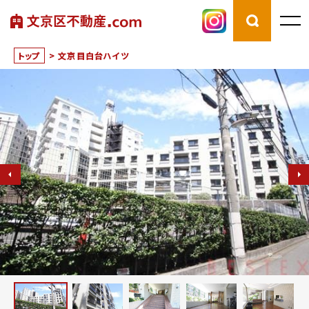
トップ
>
文京目白台ハイツ