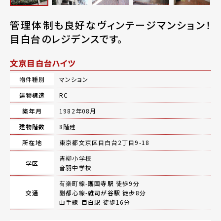
管理体制も良好なヴィンテージマンション！
目白台のレジデンスです。
文京目白台ハイツ
物件種別
マンション
建物構造
RC
築年月
1982年08月
建物階数
8階建
所在地
東京都文京区目白台2丁目9-18
青柳小学校
学区
音羽中学校
有楽町線-
護国寺駅
徒歩9分
交通
副都心線-
雑司が谷駅
徒歩8分
山手線-
目白駅
徒歩16分