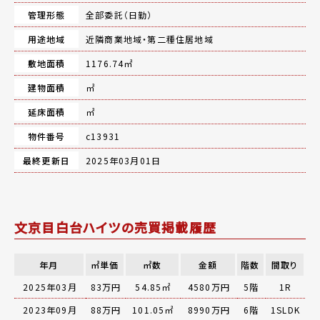
管理形態
全部委託（日勤）
用途地域
近隣商業地域・第二種住居地域
敷地面積
1176.74㎡
建物面積
㎡
延床面積
㎡
物件番号
c13931
最終更新日
2025年03月01日
文京目白台ハイツの売買掲載履歴
年月
㎡単価
㎡数
金額
階数
間取り
2025年03月
83万円
54.85㎡
4580万円
5階
1R
2023年09月
88万円
101.05㎡
8990万円
6階
1SLDK