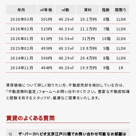
年月
㎡単価
㎡数
賃料
階数
間取り
2026年03月
501円
40.26㎡
20.2万円
8階
1LDK
2026年02月
525円
40.33㎡
21.2万円
7階
1LDK
2026年01月
613円
50.56㎡
31万円
10階
2LDK
2025年02月
493円
40.33㎡
19.9万円
5階
1LDK
2024年11月
506円
40.29㎡
20.4万円
8階
1LDK
2024年11月
494円
40.26㎡
19.9万円
9階
1R
賃貸価格について詳しく知りたい方、不動産売却を検討している方は、
「
不動産無料査定
」フォームへお問い合わせください。
豊富な不動産知識
と経験を有するスタッフが、最適なご提案をいたします。
賃貸のよくある質問
ザ・パークハビオ文京江戸川橋でお問い合わせ可能なお部屋は
Q