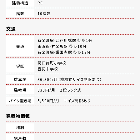
建物構造
RC
階数
10階建
交通
有楽町線-
江戸川橋駅
徒歩1分
交通
東西線-
神楽坂駅
徒歩10分
有楽町線-
護国寺駅
徒歩13分
関口台町小学校
学区
音羽中学校
駐車場
36,300/月（機械式サイズ制限あり）
駐輪場
330円/月 ２段ラック式
バイク置き場
5,500円/月 サイズ制限あり
建築物情報
権利
総戸数