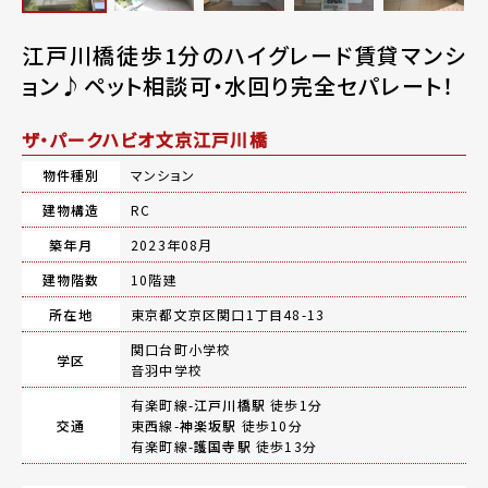
江戸川橋徒歩1分のハイグレード賃貸マンシ
ョン♪ペット相談可・水回り完全セパレート！
ザ・パークハビオ文京江戸川橋
物件種別
マンション
建物構造
RC
築年月
2023年08月
建物階数
10階建
所在地
東京都文京区関口1丁目48-13
関口台町小学校
学区
音羽中学校
有楽町線-
江戸川橋駅
徒歩1分
交通
東西線-
神楽坂駅
徒歩10分
有楽町線-
護国寺駅
徒歩13分