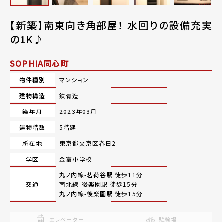
【新築】南東向き角部屋！ 水回りの設備充実
の1K♪
SOPHIA同心町
物件種別
マンション
建物構造
鉄骨造
築年月
2023年03月
建物階数
5階建
所在地
東京都文京区春日2
学区
金富小学校
丸ノ内線-
茗荷谷駅
徒歩11分
交通
南北線-
後楽園駅
徒歩15分
丸ノ内線-
後楽園駅
徒歩15分
エレベーター
駐輪場