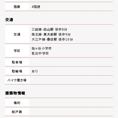
階数
4階建
交通
三田線-
白山駅
徒歩8分
交通
南北線-
東大前駅
徒歩9分
大江戸線-
春日駅
徒歩10分
指ヶ谷小学校
学区
茗台中学校
駐車場
駐輪場
あり
バイク置き場
建築物情報
権利
総戸数