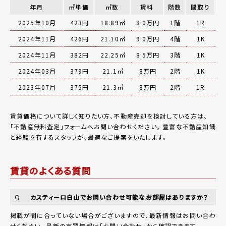
年月
㎡単価
㎡数
賃料
階数
間取り
2025年10月
423円
18.89㎡
8.0万円
1階
1R
2024年11月
426円
21.10㎡
9.0万円
4階
1K
2024年11月
382円
22.25㎡
8.5万円
3階
1K
2024年03月
379円
21.1㎡
8万円
2階
1K
2023年07月
375円
21.3㎡
8万円
2階
1R
賃貸価格について詳しく知りたい方、不動産売却を検討している方は、
「
不動産無料査定
」フォームへお問い合わせください。
豊富な不動産知識
と経験を有するスタッフが、最適なご提案をいたします。
賃貸のよくある質問
カスティーロ白山でお問い合わせ可能なお部屋はありますか？
Q
掲載が間に合っていない場合がございますので、最新情報はお問い合わ
せください。 最新の売買情報は
「お問い合わせ」
から確認できます。