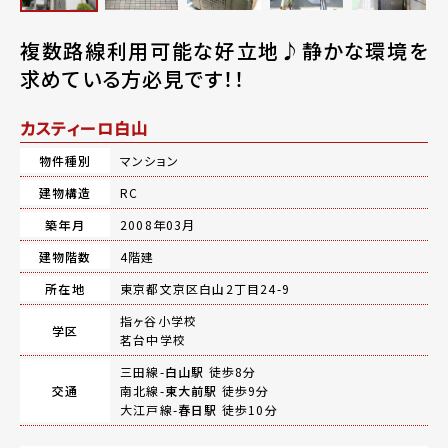
複数路線利用可能な好立地♪静かな環境を
求めている方必見です！！
カスティーロ白山
物件種別
マンション
建物構造
RC
築年月
2008年03月
建物階数
4階建
所在地
東京都文京区白山2丁目24-9
指ヶ谷小学校
学区
茗台中学校
三田線-
白山駅
徒歩8分
交通
南北線-
東大前駅
徒歩9分
大江戸線-
春日駅
徒歩10分