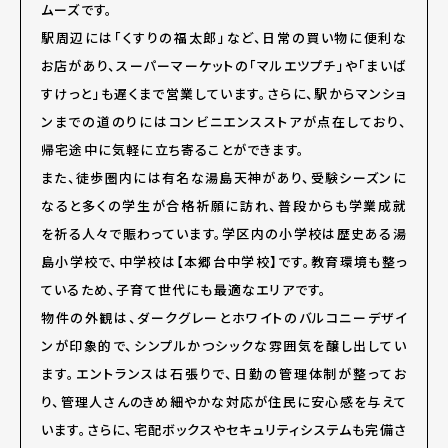
ムーズです。
駅周辺には「くすりの福太郎」など、日常の買い物に便利な
お店があり、スーパーマーケットの「マルエツプチ」や「まいば
すけっと」も遅くまで営業しています。さらに、駅からマンショ
ンまでの道のりにはコンビニエンスストアが点在しており、
帰宅途中に気軽に立ち寄ることができます。
また、徒歩圏内には有名な湯島天神があり、受験シーズンに
なると多くの学生が合格祈願に訪れ、普段からも学業成就
を祈る人々で賑わっています。学区内の小学校は歴史ある湯
島小学校で、中学校は【本郷台中学校】です。教育環境も整っ
ているため、子育て世代にも最適なエリアです。
物件の外観は、ダークグレーとホワイトのバルコニーデザイ
ンが印象的で、シンプルかつシックな雰囲気を醸し出してい
ます。エントランスは石張りで、日勤の管理体制が整ってお
り、管理人さんのきめ細やかな対応が住民に安心感を与えて
います。さらに、宅配ボックスやセキュリティシステムも完備さ