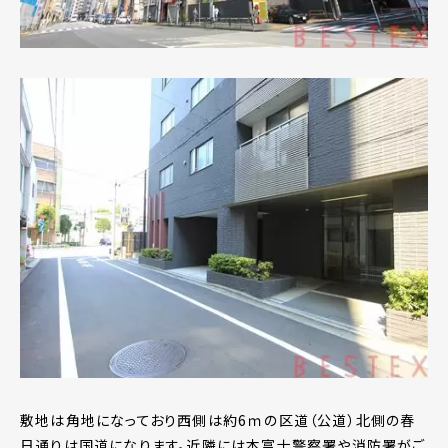
敷地は角地になっており西側は約6ｍの区道（公道）北側の春
日通りは国道になります。近隣には本富士警察署や消防署がご