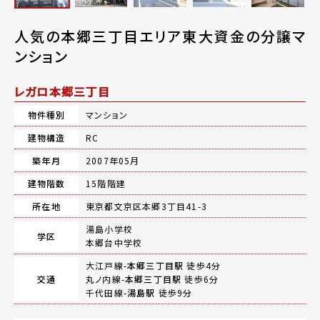
人気の本郷三丁目エリア東大資金の分譲マ
ンション
レガロ本郷三丁目
物件種別
マンション
建物構造
RC
築年月
2007年05月
建物階数
15階階建
所在地
東京都文京区本郷3丁目41-3
湯島小学校
学区
本郷台中学校
大江戸線-
本郷三丁目駅
徒歩4分
交通
丸ノ内線-
本郷三丁目駅
徒歩6分
千代田線-
湯島駅
徒歩9分