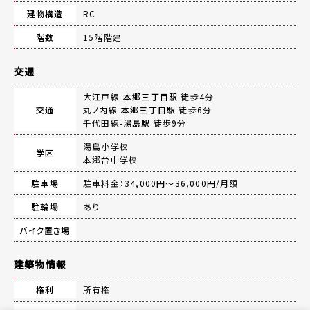
建物構造
RC
階数
15階階建
交通
大江戸線-
本郷三丁目駅
徒歩4分
交通
丸ノ内線-
本郷三丁目駅
徒歩6分
千代田線-
湯島駅
徒歩9分
湯島小学校
学区
本郷台中学校
駐車場
駐車料金：34,000円～36,000円/月額
駐輪場
あり
バイク置き場
建築物情報
権利
所有権