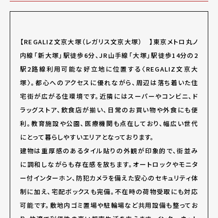
【REGALIZ文京大塚（レガリス文京大塚） 】東京メトロ丸ノ
内線「新大塚」駅徒歩6分、JR山手線「大塚」駅徒歩14分の2
駅2路線利用可能な好立地に位置する〈REGALIZ文京大
塚〉。都心へのアクセスに優れながら、周辺は落ち着いた住
宅街が広がる住環境です。近隣にはスーパーやコンビニ、ド
ラッグストア、飲食店が揃い、日常のお買い物や外食にも便
利。教育施設や公園、医療機関も点在しており、幅広い世代
にとって暮らしやすいエリアとなっております。
建物は重厚感のあるタイル貼りの外観が印象的で、街並み
に調和しながらも存在感を放ちます。オートロックやモニタ
ー付インターホン、防犯カメラを備えた安心のセキュリティ体
制に加え、宅配ボックスも完備。不在時の荷物受取にも対応
可能です。敷地内ゴミ置場や駐輪場など共用設備も整ってお