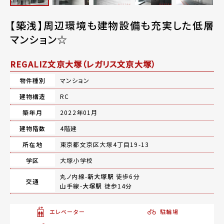
【築浅】周辺環境も建物設備も充実した低層
マンション☆
REGALIZ文京大塚（レガリス文京大塚）
物件種別
マンション
建物構造
RC
築年月
2022年01月
建物階数
4階建
所在地
東京都文京区大塚4丁目19-13
学区
大塚小学校
丸ノ内線-
新大塚駅
徒歩6分
交通
山手線-
大塚駅
徒歩14分
エレベーター
駐輪場