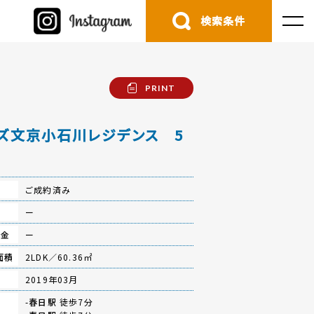
検索条件
PRINT
ズ文京小石川レジデンス 5
ご成約済み
費
ー
立金
ー
面積
2LDK／60.36㎡
月
2019年03月
-
春日駅
徒歩7分