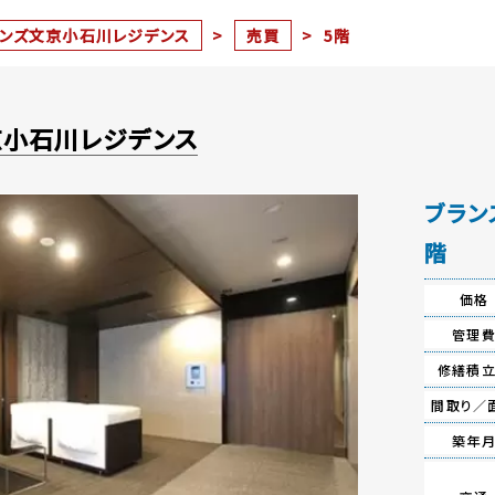
ランズ文京小石川レジデンス
>
売買
>
5階
京小石川レジデンス
ブラン
階
価格
管理
修繕積
間取り／
築年