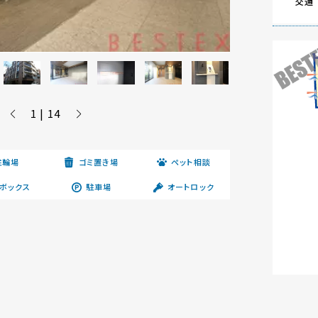
交通
1 | 14
駐輪場
ゴミ置き場
ペット相談
ボックス
駐車場
オートロック