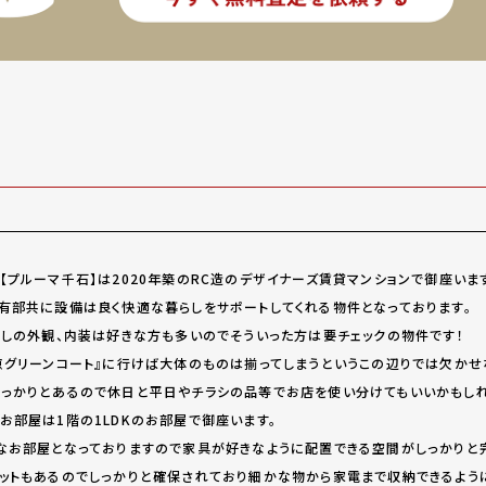
【プルーマ千石】は2020年築のRC造のデザイナーズ賃貸マンションで御座いま
有部共に設備は良く快適な暮らしをサポートしてくれる物件となっております。
なしの外観、内装は好きな方も多いのでそういった方は要チェックの物件です！
京グリーンコート』に行けば大体のものは揃ってしまうというこの辺りでは欠か
っかりとあるので休日と平日やチラシの品等でお店を使い分けてもいいかもしれ
お部屋は1階の1LDKのお部屋で御座います。
なお部屋となっておりますので家具が好きなように配置できる空間がしっかりと
ットもあるのでしっかりと確保されており細かな物から家電まで収納できるように