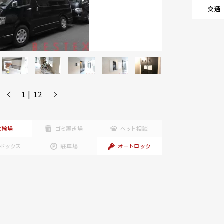
交通
1 | 12
駐輪場
ゴミ置き場
ペット相談
ボックス
駐車場
オートロック