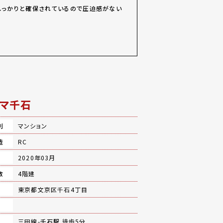
しっかりと確保されているので圧迫感がない
マ千石
別
マンション
造
RC
月
2020年03月
数
4階建
地
東京都文京区千石4丁目
三田線-
千石駅
徒歩5分