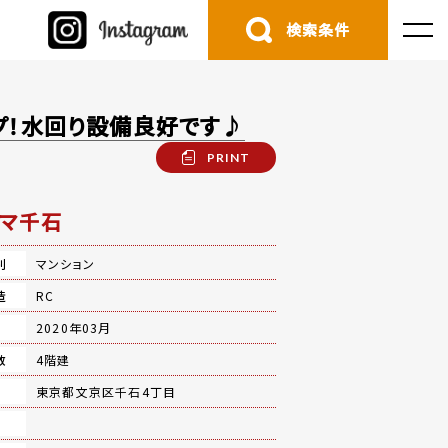
検索条件
プ！水回り設備良好です♪
PRINT
マ千石
別
マンション
造
RC
月
2020年03月
数
4階建
地
東京都文京区千石4丁目