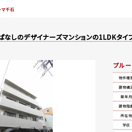
ーマ千石
ぱなしのデザイナーズマンションの1LDKタイ
プルー
物件種
建物構
築年
建物階
所在
学区