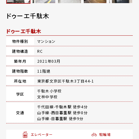
ドゥーエ千駄木
ドゥーエ千駄木
物件種別
マンション
建物構造
RC
築年月
2021年03月
建物階数
11階建
所在地
東京都文京区千駄木3丁目44-1
千駄木小学校
学区
文林中学校
千代田線-
千駄木駅
徒歩4分
交通
山手線-
西日暮里駅
徒歩8分
山手線-
日暮里駅
徒歩9分
エレベーター
駐輪場