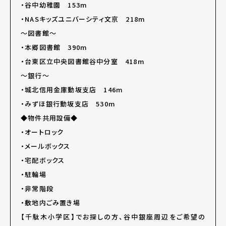
・谷中幼稚園 153m
・NASキッズユニバーシティ文京 218m
～図書館～
・本郷図書館 390m
・台東区立中央図書館谷中分室 418m
～銀行～
・城北信用金庫動坂支店 146m
・みずほ銀行動坂支店 530m
◆物件共用設備◆
・オートロック
・メールボックス
・宅配ボックス
・駐輪場
・非常階段
・敷地内ごみ置き場
【千駄木小学区】でお探しの方、谷中銀座周辺をご希望の