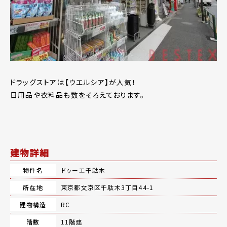
ドラッグストアは【ウエルシア】が人気！
日用品や衣料品も数をそろえております。
建物詳細
物件名
ドゥーエ千駄木
所在地
東京都文京区千駄木3丁目44-1
建物構造
RC
階数
11階建