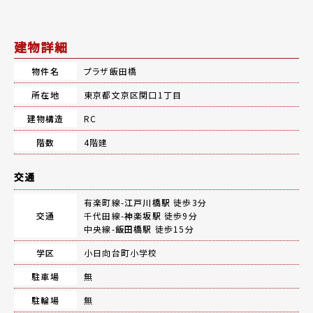
建物詳細
物件名
プラザ飯田橋
所在地
東京都文京区関口1丁目
建物構造
RC
階数
4階建
交通
有楽町線-
江戸川橋駅
徒歩3分
交通
千代田線-
神楽坂駅
徒歩9分
中央線-
飯田橋駅
徒歩15分
学区
小日向台町小学校
駐車場
無
駐輪場
無