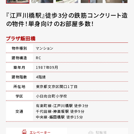
『江戸川橋駅』徒歩3分の鉄筋コンクリート造
の物件！単身向けのお部屋多数！
プラザ飯田橋
物件種別
マンション
建物構造
RC
築年月
1987年09月
建物階数
4階建
所在地
東京都文京区関口1丁目
学区
小日向台町小学校
有楽町線-
江戸川橋駅
徒歩3分
交通
千代田線-
神楽坂駅
徒歩9分
中央線-
飯田橋駅
徒歩15分
エレベーター
駐輪場