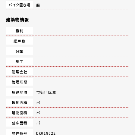
バイク置き場
無
建築物情報
権利
総戸数
分譲
施工
管理会社
管理形態
用途地域
市街化区域
敷地面積
㎡
建物面積
㎡
延床面積
㎡
物件番号
bk018622