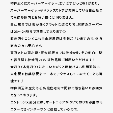
物件近くにスーパーマーケット（まいばすけっと等）があり、
スーパーマーケットやドラックストアが充実している白山駅ま
でも徒歩圏内とお買い物には困りません。
白山駅までは坂が無くフラットな道のりで、駅前のスーパー
は23～24時まで営業しております◎
飲食店やコンビニも白山駅周辺は多数ございますので、外食
志向の方も安心です。
東京メトロ南北線・東大前駅までは徒歩6分、その他白山駅
や春日駅も徒歩圏内で、複数路線ご利用いただけます！
大通り（本郷通り）に出ていただくと都営バスも利用可能で、
東京駅や秋葉原駅まで一本でアクセスしていただくことも可
能です♪
物件周辺は歴史ある高級住宅街で閑静で落ち着いた雰囲気
となっております。
エントランス部分には、オートロックがついておりお部屋のモ
ニター付きインターホンと連動しているので、