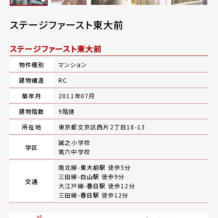
ステージファースト東大前
ステージファースト東大前
物件種別
マンション
建物構造
RC
築年月
2011年07月
建物階数
9階建
所在地
東京都文京区西片2丁目18-13
誠之小学校
学区
第六中学校
南北線-
東大前駅
徒歩5分
三田線-
白山駅
徒歩9分
交通
大江戸線-
春日駅
徒歩12分
三田線-
春日駅
徒歩12分