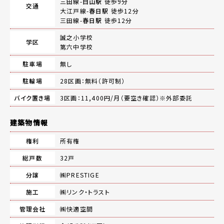
三田線-
白山駅
徒歩9分
交通
大江戸線-
春日駅
徒歩12分
三田線-
春日駅
徒歩12分
誠之小学校
学区
第六中学校
駐車場
無し
駐輪場
28区画：無料（許可制）
バイク置き場
3区画：11,400円/月（要空き確認）※外部委託
建築物情報
権利
所有権
総戸数
32戸
分譲
㈱PRESTIGE
施工
㈱リンク・トラスト
管理会社
㈱快適空間