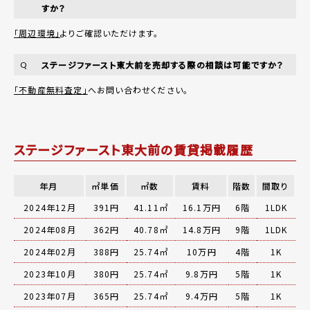
すか？
「周辺環境」
よりご確認いただけます。
ステージファースト東大前を売却する際の相談は可能ですか？
Q
「不動産無料査定」
へお問い合わせください。
ステージファースト東大前の賃貸掲載履歴
年月
㎡単価
㎡数
賃料
階数
間取り
2024年12月
391円
41.11㎡
16.1万円
6階
1LDK
2024年08月
362円
40.78㎡
14.8万円
9階
1LDK
2024年02月
388円
25.74㎡
10万円
4階
1K
2023年10月
380円
25.74㎡
9.8万円
5階
1K
2023年07月
365円
25.74㎡
9.4万円
5階
1K