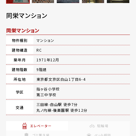
同栄マンション
同栄マンション
物件種別
マンション
建物構造
RC
築年月
1971年12月
建物階数
9階建
所在地
東京都文京区白山1丁目6-4
指ヶ谷小学校
学区
第三中学校
三田線-
白山駅
徒歩7分
交通
丸ノ内線-
後楽園駅
徒歩12分
エレベーター
駐輪場
ゴミ置き場
ペット相談