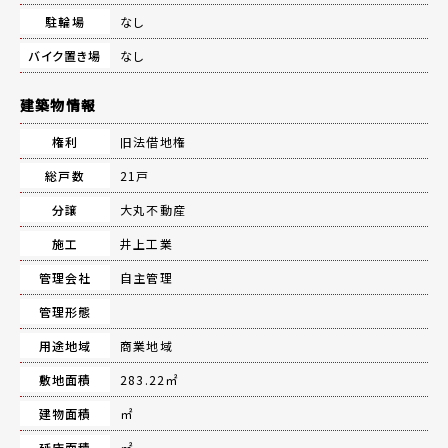
駐輪場
なし
バイク置き場
なし
建築物情報
権利
旧法借地権
総戸数
21戸
分譲
大丸不動産
施工
井上工業
管理会社
自主管理
管理形態
用途地域
商業地域
敷地面積
283.22㎡
建物面積
㎡
延床面積
㎡