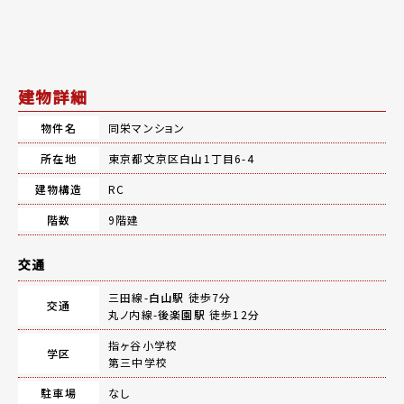
建物詳細
物件名
同栄マンション
所在地
東京都文京区白山1丁目6-4
建物構造
RC
階数
9階建
交通
三田線-
白山駅
徒歩7分
交通
丸ノ内線-
後楽園駅
徒歩12分
指ヶ谷小学校
学区
第三中学校
駐車場
なし