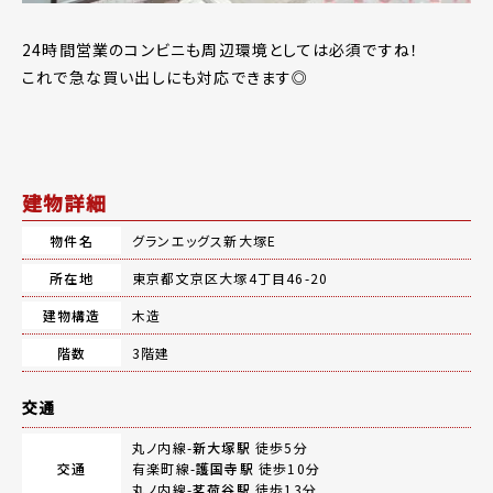
24時間営業のコンビニも周辺環境としては必須ですね！
これで急な買い出しにも対応できます◎
建物詳細
物件名
グランエッグス新大塚E
所在地
東京都文京区大塚4丁目46-20
建物構造
木造
階数
3階建
交通
丸ノ内線-
新大塚駅
徒歩5分
交通
有楽町線-
護国寺駅
徒歩10分
丸ノ内線-
茗荷谷駅
徒歩13分