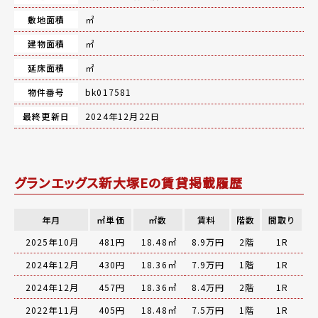
敷地面積
㎡
建物面積
㎡
延床面積
㎡
物件番号
bk017581
最終更新日
2024年12月22日
グランエッグス新大塚Eの賃貸掲載履歴
年月
㎡単価
㎡数
賃料
階数
間取り
2025年10月
481円
18.48㎡
8.9万円
2階
1R
2024年12月
430円
18.36㎡
7.9万円
1階
1R
2024年12月
457円
18.36㎡
8.4万円
2階
1R
2022年11月
405円
18.48㎡
7.5万円
1階
1R