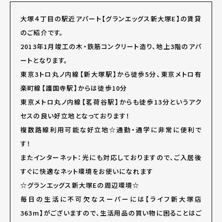
大塚４丁目の駅近アパート【グランエッグス新大塚E】の賃貸
のご紹介です。
2013年1月竣工の木・鉄筋コンクリート造り、地上3階のアパ
ートとなります。
東京3トロ丸ノ内線【新大塚駅】から徒歩5分、東京メトロ有
楽町線【護国寺駅】からは徒歩10分
東京メトロ丸ノ内線【茗荷谷駅】からも徒歩13分というアク
セスの良い好立地となっております！
複数路線利用可能な好立地☆通勤・通学に非常に便利で
す！
またインターネット：光にも対応しておりますので、ご入居後
すぐに快適なネット環境をお使いになれます
☆グランエッグス新大塚Eの周辺環境☆
毎日の生活に不可欠なスーパーには【ライフ新大塚店
363m】がございますので、生活用品の買い物に困ることはご