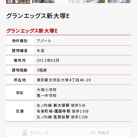
グランエッグス新大塚E
グランエッグス新大塚E
物件種別
アパート
建物構造
木造
築年月
2013年03月
建物階数
3階建
所在地
東京都文京区大塚4丁目46-20
大塚小学校
学区
第一中学校
丸ノ内線-
新大塚駅
徒歩5分
交通
有楽町線-
護国寺駅
徒歩10分
丸ノ内線-
茗荷谷駅
徒歩13分
エレベーター
駐輪場