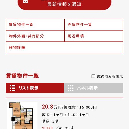
最新情報を通知
賃貸物件一覧
売買物件一覧
物件外観・共有部分
周辺環境
建物詳細
賃貸物件一覧
成約済みも表示
リスト表示
パネル表示
20.3
万円/管理費： 15,000円
敷金： 1ヶ月 / 礼金： 1ヶ月
階数：5階
／41.21㎡
1LDK