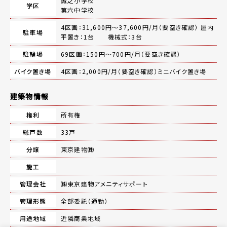
誠之小学校
学区
第六中学校
4区画：31,600円～37,600円/月（要空き確認） 屋内
駐車場
平置き：1台 機械式：3台
駐輪場
69区画：150円～700円/月（要空き確認）
バイク置き場
4区画：2,000円/月（要空き確認）ミニバイク置き場
建築物情報
権利
所有権
総戸数
33戸
分譲
東京建物㈱
施工
管理会社
㈱東京建物アメニティサポート
管理形態
全部委託（通勤）
用途地域
近隣商業地域