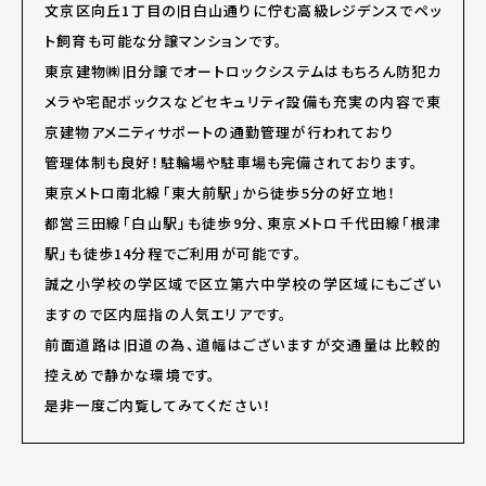
文京区向丘1丁目の旧白山通りに佇む高級レジデンスでペッ
ト飼育も可能な分譲マンションです。
東京建物㈱旧分譲でオートロックシステムはもちろん防犯カ
メラや宅配ボックスなどセキュリティ設備も充実の内容で東
京建物アメニティサポートの通勤管理が行われており
管理体制も良好！駐輪場や駐車場も完備されております。
東京メトロ南北線「東大前駅」から徒歩5分の好立地！
都営三田線「白山駅」も徒歩9分、東京メトロ千代田線「根津
駅」も徒歩14分程でご利用が可能です。
誠之小学校の学区域で区立第六中学校の学区域にもござい
ますので区内屈指の人気エリアです。
前面道路は旧道の為、道幅はございますが交通量は比較的
控えめで静かな環境です。
是非一度ご内覧してみてください！