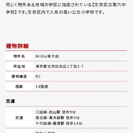
同じく物件ある地域の学区に指定されている【文京区立第六中
学校】です。文京区内で人気の高い公立小学校です。
建物詳細
物件名
Brillia東大前
所在地
東京都文京区向丘1丁目3-7
建物構造
RC
階数
14階建
交通
三田線-
白山駅
徒歩9分
交通
南北線-
東大前駅
徒歩5分
千代田線-
根津駅
徒歩14分