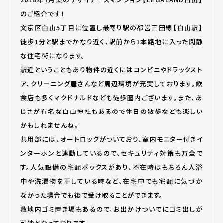
のご紹介です！
文京区白山5丁目に位置し最寄り駅の都営三田線【白山駅】
徒歩1分と駅までかなり近く、駅前から1本路地に入った閑静
な住宅街になります。
駅近ということもあり物件の近くにはコンビニやドラックスト
ア、クリーニング屋さんなど周辺環境が充実しております。飲
食店も多くマクドナルドなども徒歩圏内ございます。また、あ
じさが有名な白山神社もあるので休日の散歩なども楽しい
かもしれませんね。
共用部には、オートロックがついており、室内モニター付きイ
ンターホンと連動しているので、セキュリティ対策も万全で
す。人気設備の宅配ボックスがあり、不在時はもちろん入浴
中や洗濯物を干している時など、在宅中でも宅配に気づか
なかった場合でも後で受け取ることができます。
敷地内ゴミ置き場もあるので、お出かけついでにゴミ出しが
可能となっております。