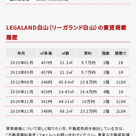
LEGALAND白山（リーガランド白山）の賃貸掲載
履歴
年月
㎡単価
㎡数
賃料
階数
間取り
2025年01月
457円
21.2㎡
9.7万円
2階
1R
2023年09月
457円
21.2㎡
9.7万円
2階
1R
2022年08月
346円
45.64㎡
15.8万円
1階
1LDK
2020年11月
425円
24.43㎡
10.4万円
4階
1K
2020年11月
361円
44.21㎡
16万円
1階
1LDK
2020年11月
340円
68.2㎡
23.2万円
1階
2LDK
賃貸価格について詳しく知りたい方、不動産売却を検討している方は、
「
不動産無料査定
」フォームへお問い合わせください。
豊富な不動産知識