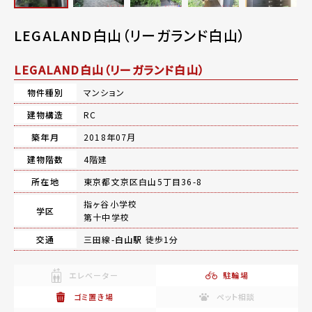
LEGALAND白山（リーガランド白山）
LEGALAND白山（リーガランド白山）
物件種別
マンション
建物構造
RC
築年月
2018年07月
建物階数
4階建
所在地
東京都文京区白山5丁目36-8
指ヶ谷小学校
学区
第十中学校
交通
三田線-
白山駅
徒歩1分
エレベーター
駐輪場
ゴミ置き場
ペット相談