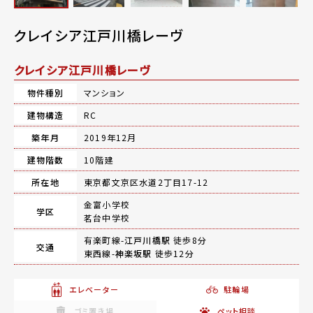
クレイシア江戸川橋レーヴ
クレイシア江戸川橋レーヴ
物件種別
マンション
建物構造
RC
築年月
2019年12月
建物階数
10階建
所在地
東京都文京区水道2丁目17-12
金富小学校
学区
茗台中学校
有楽町線-
江戸川橋駅
徒歩8分
交通
東西線-
神楽坂駅
徒歩12分
エレベーター
駐輪場
ゴミ置き場
ペット相談