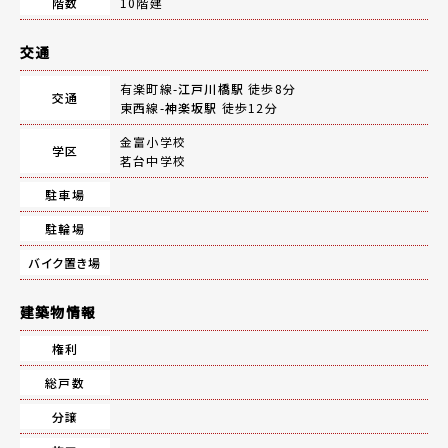
階数
10階建
交通
有楽町線-
江戸川橋駅
徒歩8分
交通
東西線-
神楽坂駅
徒歩12分
金富小学校
学区
茗台中学校
駐車場
駐輪場
バイク置き場
建築物情報
権利
総戸数
分譲