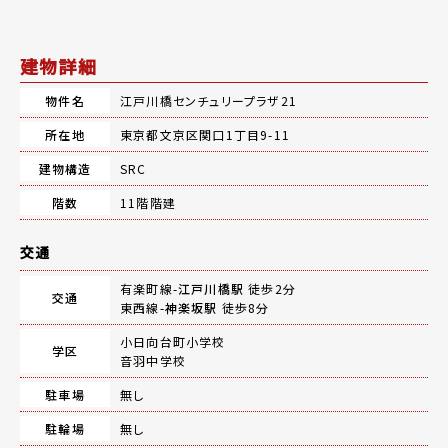
建物詳細
物件名
江戸川橋センチュリープラザ21
所在地
東京都文京区関口1丁目9-11
建物構造
SRC
階数
11階階建
交通
有楽町線-
江戸川橋駅
徒歩2分
交通
東西線-
神楽坂駅
徒歩8分
小日向台町小学校
学区
音羽中学校
駐車場
無し
駐輪場
無し