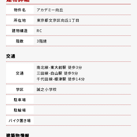
物件名
アカデミー向丘
所在地
東京都文京区向丘1丁目
建物構造
RC
階数
3階建
交通
南北線-
東大前駅
徒歩3分
交通
三田線-
白山駅
徒歩9分
千代田線-
根津駅
徒歩14分
学区
誠之小学校
駐車場
駐輪場
バイク置き場
建築物情報