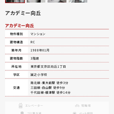
アカデミー向丘
アカデミー向丘
物件種別
マンション
建物構造
RC
築年月
1988年01月
建物階数
3階建
所在地
東京都文京区向丘1丁目
学区
誠之小学校
南北線-
東大前駅
徒歩3分
交通
三田線-
白山駅
徒歩9分
千代田線-
根津駅
徒歩14分
エレベーター
駐輪場
ゴミ置き場
ペット相談