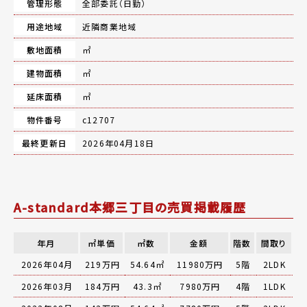
管理形態
全部委託（日勤）
用途地域
近隣商業地域
敷地面積
㎡
建物面積
㎡
延床面積
㎡
物件番号
c12707
最終更新日
2026年04月18日
A-standard本郷三丁目の売買掲載履歴
年月
㎡単価
㎡数
金額
階数
間取り
2026年04月
219万円
54.64㎡
11980万円
5階
2LDK
2026年03月
184万円
43.3㎡
7980万円
4階
1LDK