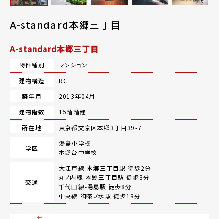
A-standard本郷三丁目
A-standard本郷三丁目
物件種別
マンション
建物構造
RC
築年月
2013年04月
建物階数
15階階建
所在地
東京都文京区本郷3丁目39-7
湯島小学校
学区
本郷台中学校
大江戸線-
本郷三丁目駅
徒歩2分
丸ノ内線-
本郷三丁目駅
徒歩3分
交通
千代田線-
湯島駅
徒歩8分
中央線-
御茶ノ水駅
徒歩13分