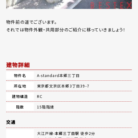
物件前の道でございます。
それでは物件外観・共用部分のご紹介に移っていきましょう！
建物詳細
物件名
A-standard本郷三丁目
所在地
東京都文京区本郷3丁目39-7
建物構造
RC
階数
15階階建
交通
大江戸線-
本郷三丁目駅
徒歩2分