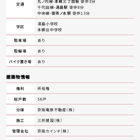
丸ノ内線-
本郷三丁目駅
徒歩3分
交通
千代田線-
湯島駅
徒歩8分
中央線-
御茶ノ水駅
徒歩13分
湯島小学校
学区
本郷台中学校
駐車場
あり
駐輪場
あり
バイク置き場
あり
建築物情報
権利
所有権
総戸数
56戸
分譲
京阪電鉄不動産（株）
施工
三井建設（株）
管理会社
京阪カインド（株）