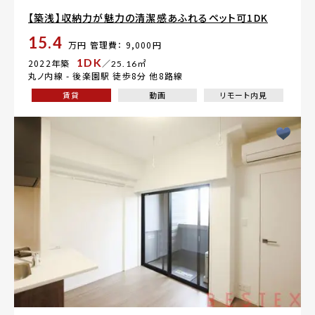
【築浅】収納力が魅力の清潔感あふれるペット可1DK
15.4
万円
管理費： 9,000円
1DK
2022年築
／25.16㎡
丸ノ内線 -
後楽園駅
徒歩8分 他8路線
賃貸
動画
リモート内見