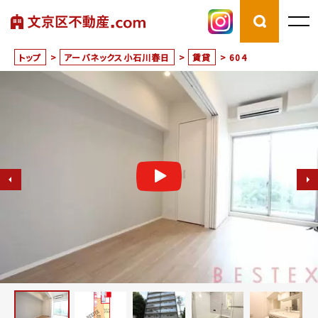
トップ
>
アーバネックス小石川春日
>
賃貸
>
604