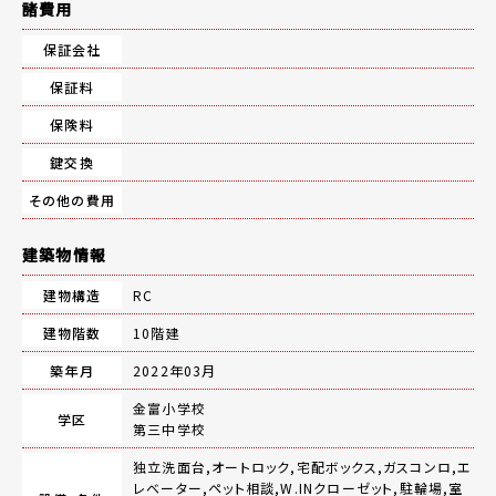
諸費用
保証会社
保証料
保険料
鍵交換
その他の費用
建築物情報
建物構造
RC
建物階数
10階建
築年月
2022年03月
金富小学校
学区
第三中学校
独立洗面台,オートロック,宅配ボックス,ガスコンロ,エ
レベーター,ペット相談,W.INクローゼット,駐輪場,室