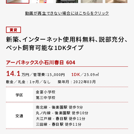
動画が再生できない場合にはこちらをクリック
賃貸
新築、インターネット使用料無料、説部充分、
ペット飼育可能な1DKタイプ
アーバネックス小石川春日 604
14.1
万円／管理費：15,000円
／25.09㎡
1DK
敷金／礼金 : 1ヶ月／なし
築年月 : 2022年03月
金富小学校
学区
第三中学校
南北線 -
後楽園駅
徒歩9分
丸ノ内線 -
後楽園駅
徒歩10分
交通
大江戸線 -
春日駅
徒歩11分
三田線 -
春日駅
徒歩11分