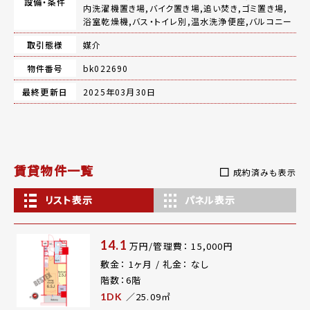
設備・条件
内洗濯機置き場,バイク置き場,追い焚き,ゴミ置き場,
浴室乾燥機,バス・トイレ別,温水洗浄便座,バルコニー
取引態様
媒介
物件番号
bk022690
最終更新日
2025年03月30日
賃貸物件一覧
成約済みも表示
リスト表示
パネル表示
14.1
万円/管理費： 15,000円
敷金： 1ヶ月 / 礼金： なし
階数：6階
／25.09㎡
1DK