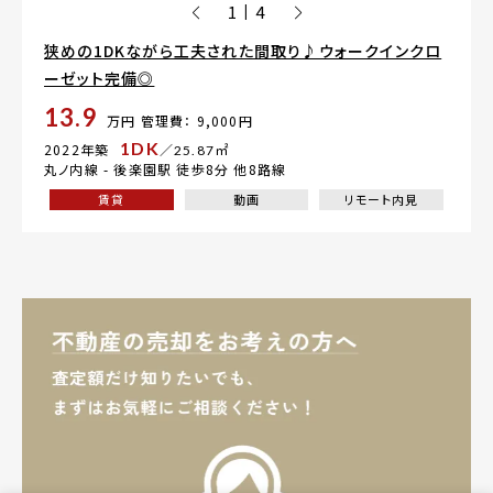
1
4
|
狭めの1DKながら工夫された間取り♪ウォークインクロ
ーゼット完備◎
13.9
万円
管理費： 9,000円
1DK
2022年築
／25.87㎡
丸ノ内線 -
後楽園駅
徒歩8分 他8路線
賃貸
動画
リモート内見