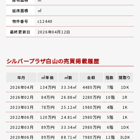
延床面積
㎡
物件番号
c12440
最終更新日
2026年04月12日
シルバープラザ白山の売買掲載履歴
年月
㎡単価
㎡数
金額
階数
間取り
2026年04月
134万円
33.34㎡
4480万円
7階
1DK
2026年02月
84万円
26.88㎡
2280万円
10階
1R
2023年03月
78万円
25.12㎡
1980万円
4階
1K
2022年06月
120万円
24.81㎡
2980万円
5階
1K
2022年03月
89万円
33.34㎡
2980万円
6階
1DK
2020年06月
89万円
88.71㎡
7980万円
12階
3LDK