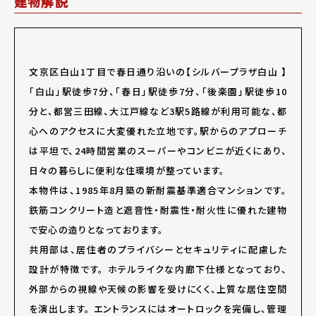
建物解説
文京区白山1丁目で春日通り沿いの【シルバープラザ白山 】
「白山」駅徒歩7分、「春日」駅徒歩7分、「後楽園」駅徒歩10
分と、都営三田線、大江戸線など3駅5路線が利用可能な、都
心へのアクセスに大変優れた立地です。駅からのアプローチ
は平坦で、24時間営業のスーパーやコンビニが近くにあり、
日々の暮らしに便利な住環境が整っています。
本物件は、1985年8月築の新耐震基準適合マンションです。
鉄筋コンクリート造と遮音性・耐震性・耐火性に優れた建物
で安心の造りとなっております。
共用部は、居住者のプライバシーとセキュリティに配慮した
設計が特徴です。 ホテルライクな内廊下仕様となっており、
外部からの視線や天候の影響を受けにくく、上質な居住空間
を演出します。 エントランスにはオートロックを完備し、管理