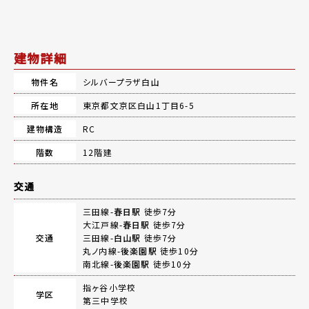
建物詳細
物件名
シルバープラザ白山
所在地
東京都文京区白山1丁目6-5
建物構造
RC
階数
12階建
交通
三田線-
春日駅
徒歩7分
大江戸線-
春日駅
徒歩7分
交通
三田線-
白山駅
徒歩7分
丸ノ内線-
後楽園駅
徒歩10分
南北線-
後楽園駅
徒歩10分
指ヶ谷小学校
学区
第三中学校