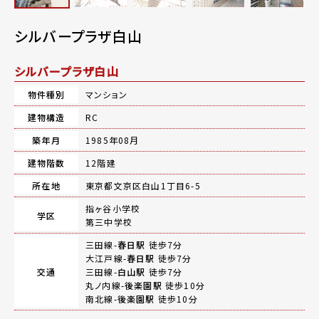
シルバープラザ白山
シルバープラザ白山
物件種別
マンション
建物構造
RC
築年月
1985年08月
建物階数
12階建
所在地
東京都文京区白山1丁目6-5
指ヶ谷小学校
学区
第三中学校
三田線-
春日駅
徒歩7分
大江戸線-
春日駅
徒歩7分
交通
三田線-
白山駅
徒歩7分
丸ノ内線-
後楽園駅
徒歩10分
南北線-
後楽園駅
徒歩10分