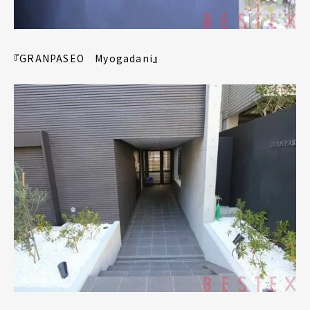
『GRANPASEO Myogadani』