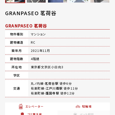
GRANPASEO 茗荷谷
GRANPASEO 茗荷谷
物件種別
マンション
建物構造
RC
築年月
2021年11月
建物階数
4階建
所在地
東京都文京区小日向3
学区
丸ノ内線-
茗荷谷駅
徒歩6分
交通
有楽町線-
江戸川橋駅
徒歩11分
有楽町線-
護国寺駅
徒歩12分
エレベーター
駐輪場
ゴミ置き場
ペット相談