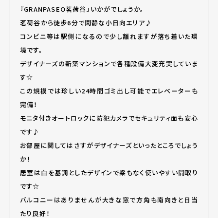
『GRANPASEO茗荷谷』いかがでしょうか。
茗荷谷から徒歩6分で閑静な小日向エリア♪
コンビニ等は駅側になるので少し離れますが落ち着いた環
境です。
デザイナーズの新築マンションで各種設備大変充実していま
す☆
この規模では珍しい24時間ゴミ出し可能でエレベーターも
完備！
モニタ付きオートロックに防犯カメラでセキュリティ面も安心
です♪
お部屋に関してはさすがデザイナーズといったところでしょう
か！
居室は白を基調としたデザインで梁もなく使いやすい間取り
です☆
バルコニーはありませんが大きな窓で方角も南向きと日当
たり良好！