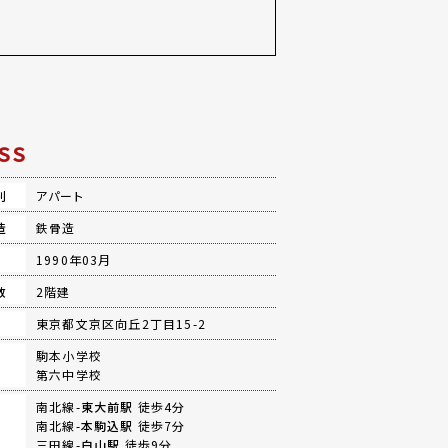
SS
別
アパート
造
鉄骨造
月
1990年03月
数
2階建
地
東京都文京区向丘2丁目15-2
駒本小学校
第六中学校
南北線-
東大前駅
徒歩4分
南北線-
本駒込駅
徒歩7分
三田線-
白山駅
徒歩9分