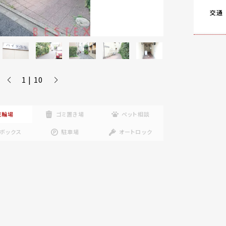
交通
1 | 10
駐輪場
ゴミ置き場
ペット相談
ボックス
駐車場
オートロック