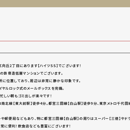
向丘2丁目にあります【ハイツＳＳ】でございます！
月築の鉄骨造低層マンションでございます。
所に位置しており、周辺は非常に静かな印象です。
イヤルロック式のメールボックスを完備。
、忙しい朝もゴミ出しが楽々です！
ロ南北線【東大前駅】徒歩4分。都営三田線【白山駅】徒歩9分、東京メトロ千代
や郵便局などもあり、特に都営三田線【白山駅】の周りはスーパー【三徳】やドラ
常に便利！飲食店なども豊富にございます！