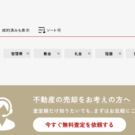
成約済みも表示
ソート可
管理費
敷金
礼金
階層