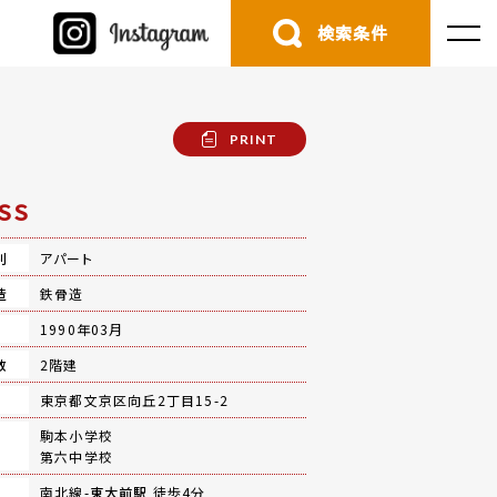
検索条件
PRINT
SS
別
アパート
造
鉄骨造
月
1990年03月
数
2階建
地
東京都文京区向丘2丁目15-2
駒本小学校
第六中学校
南北線-
東大前駅
徒歩4分