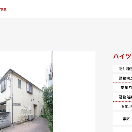
SS
ハイツ
物件種
建物構
築年
建物階
所在
学区