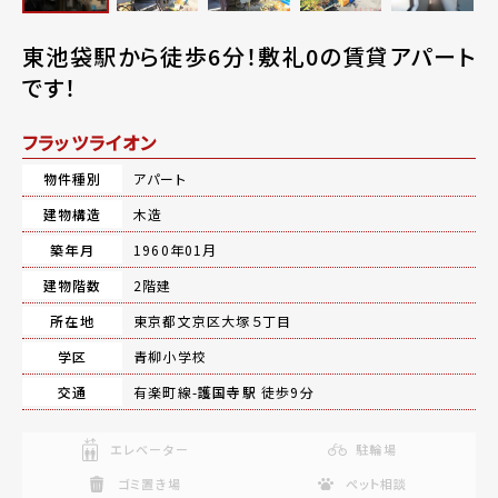
東池袋駅から徒歩6分！敷礼0の賃貸アパート
です！
フラッツライオン
物件種別
アパート
建物構造
木造
築年月
1960年01月
建物階数
2階建
所在地
東京都文京区大塚５丁目
学区
青柳小学校
交通
有楽町線-
護国寺駅
徒歩9分
エレベーター
駐輪場
ゴミ置き場
ペット相談