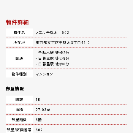
物件詳細
物件名
ノエル千駄木 602
所在地
東京都文京区千駄木3丁目41-2
-
千駄木駅
徒歩2分
交通
-
日暮里駅
徒歩8分
-
日暮里駅
徒歩8分
物件種別
マンション
部屋情報
間取
1K
面積
27.03㎡
部屋階数
6階
部屋/区画番号
602