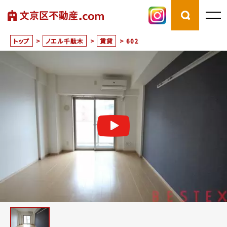
トップ
>
ノエル千駄木
>
賃貸
>
602