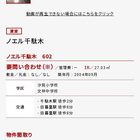
動画が再生できない場合にはこちらをクリック
賃貸
ノエル千駄木
ノエル千駄木 602
要問い合わせ（※）
／管理費：ー
／27.03㎡
1K
敷金／礼金 : なし／なし
築年月 : 2004年09月
汐見小学校
学区
文林中学校
-
千駄木駅
徒歩2分
交通
-
日暮里駅
徒歩8分
-
日暮里駅
徒歩8分
物件間取り