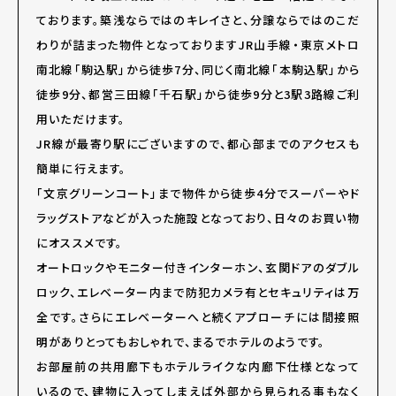
ております。築浅ならではのキレイさと、分譲ならではのこだ
わりが詰まった物件となっておりますJR山手線・東京メトロ
南北線「駒込駅」から徒歩7分、同じく南北線「本駒込駅」から
徒歩9分、都営三田線「千石駅」から徒歩9分と3駅3路線ご利
用いただけます。
JR線が最寄り駅にございますので、都心部までのアクセスも
簡単に行えます。
「文京グリーンコート」まで物件から徒歩4分でスーパーやド
ラッグストアなどが入った施設となっており、日々のお買い物
にオススメです。
オートロックやモニター付きインターホン、玄関ドアのダブル
ロック、エレベーター内まで防犯カメラ有とセキュリティは万
全です。さらにエレベーターへと続くアプローチには間接照
明がありとってもおしゃれで、まるでホテルのようです。
お部屋前の共用廊下もホテルライクな内廊下仕様となって
いるので、建物に入ってしまえば外部から見られる事もなく