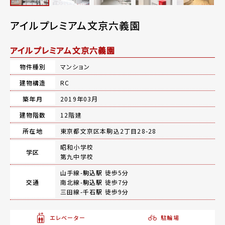
アイルプレミアム文京六義園
アイルプレミアム文京六義園
物件種別
マンション
建物構造
RC
築年月
2019年03月
建物階数
12階建
所在地
東京都文京区本駒込2丁目28-28
昭和小学校
学区
第九中学校
山手線-
駒込駅
徒歩5分
交通
南北線-
駒込駅
徒歩7分
三田線-
千石駅
徒歩9分
エレベーター
駐輪場