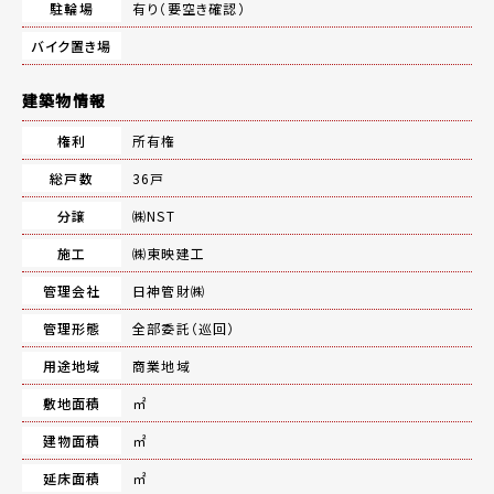
駐輪場
有り（要空き確認）
バイク置き場
建築物情報
権利
所有権
総戸数
36戸
分譲
㈱NST
施工
㈱東映建工
管理会社
日神管財㈱
管理形態
全部委託（巡回）
用途地域
商業地域
敷地面積
㎡
建物面積
㎡
延床面積
㎡