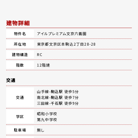
建物詳細
物件名
アイルプレミアム文京六義園
所在地
東京都文京区本駒込2丁目28-28
建物構造
RC
階数
12階建
交通
山手線-
駒込駅
徒歩5分
交通
南北線-
駒込駅
徒歩7分
三田線-
千石駅
徒歩9分
昭和小学校
学区
第九中学校
駐車場
無し