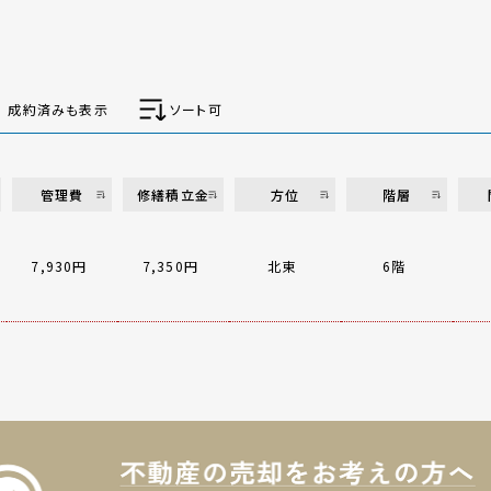
成約済みも表示
ソート可
管理費
修繕積立金
方位
階層
7,930円
7,350円
北東
6階