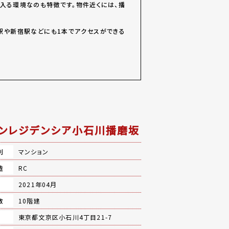
入る環境なのも特徴です。物件近くには、播
駅や新宿駅などにも1本でアクセスができる
ンレジデンシア小石川播磨坂
別
マンション
造
RC
月
2021年04月
数
10階建
地
東京都文京区小石川4丁目21-7