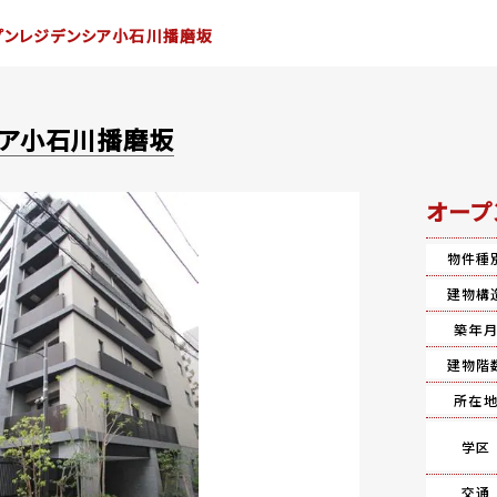
プンレジデンシア小石川播磨坂
シア小石川播磨坂
オープ
物件種
建物構
築年
建物階
所在
学区
交通