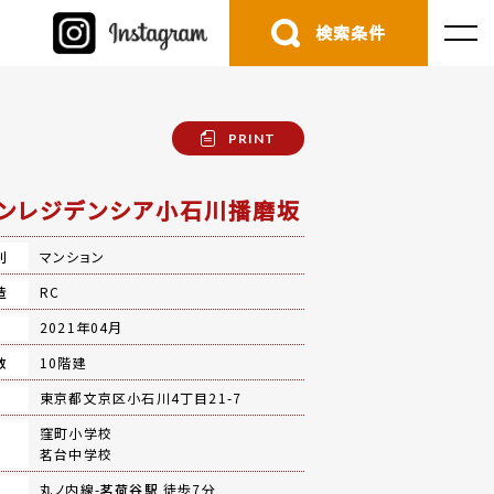
検索条件
PRINT
ンレジデンシア小石川播磨坂
別
マンション
造
RC
月
2021年04月
数
10階建
地
東京都文京区小石川4丁目21-7
窪町小学校
茗台中学校
丸ノ内線-
茗荷谷駅
徒歩7分