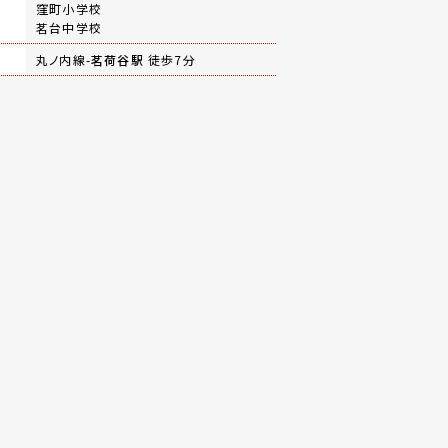
窪町小学校
茗台中学校
丸ノ内線-
茗荷谷駅
徒歩7分