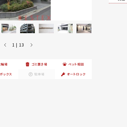
1 | 13
駐輪場
ゴミ置き場
ペット相談
ボックス
駐車場
オートロック