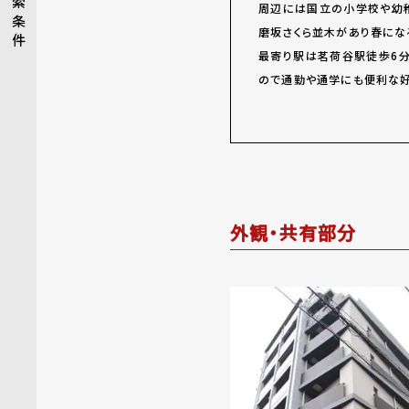
索
周辺には国立の小学校や幼稚
条
磨坂さくら並木があり春にな
件
最寄り駅は茗荷谷駅徒歩6分
ので通勤や通学にも便利な好
外観・共有部分