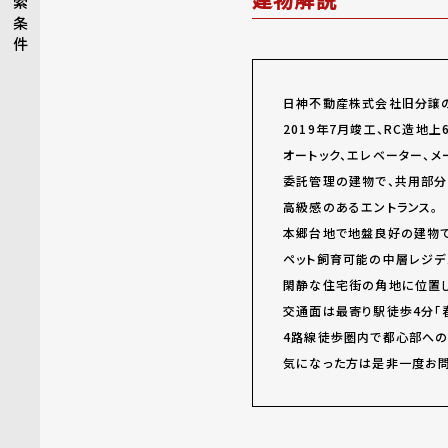
索
条
件
日神不動産株式会社旧分譲の
2019年7月竣工、RC造地
オートック、エレベーター、メ
委託管理の建物で、共用部分
高級感のあるエントランス。
本郷台地で地盤良好の建物で
ペット飼育可能の中層レジデ
閑静な住宅街の角地に位置し
交通面は最寄り駅徒歩4分「
4路線徒歩圏内で都心部への
気になった方は是非一度お問