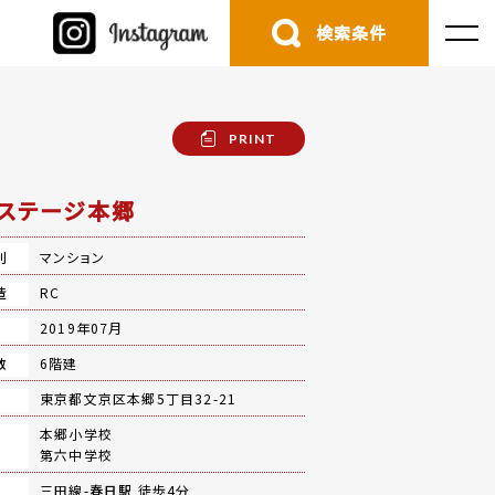
検索条件
PRINT
ステージ本郷
別
マンション
造
RC
月
2019年07月
数
6階建
地
東京都文京区本郷5丁目32-21
本郷小学校
第六中学校
三田線-
春日駅
徒歩4分