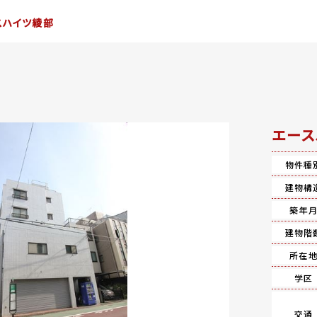
スハイツ綾部
エース
物件種
建物構
築年
建物階
所在
学区
交通