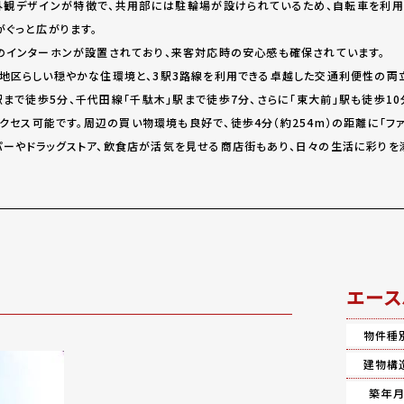
外観デザインが特徴で、共用部には駐輪場が設けられているため、自転車を利
がぐっと広がります。
のインターホンが設置されており、来客対応時の安心感も確保されています。
地区らしい穏やかな住環境と、3駅3路線を利用できる卓越した交通利便性の両
駅まで徒歩5分、千代田線「千駄木」駅まで徒歩7分、さらに「東大前」駅も徒歩1
クセス可能です。周辺の買い物環境も良好で、徒歩4分（約254m）の距離に「フ
ーやドラッグストア、飲食店が活気を見せる商店街もあり、日々の生活に彩りを添
エース
物件種
建物構
築年