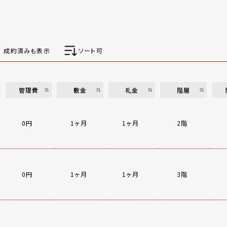
成約済みも表示
ソート可
管理費
敷金
礼金
階層
0円
1ヶ月
1ヶ月
2階
0円
1ヶ月
1ヶ月
3階