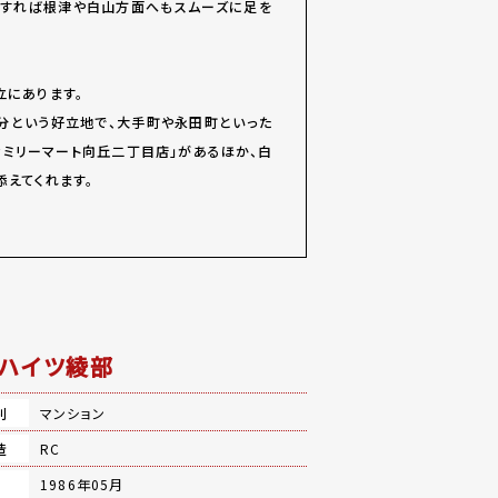
用すれば根津や白山方面へもスムーズに足を
立にあります。
0分という好立地で、大手町や永田町といった
ァミリーマート向丘二丁目店」があるほか、白
えてくれます。
ハイツ綾部
別
マンション
造
RC
月
1986年05月