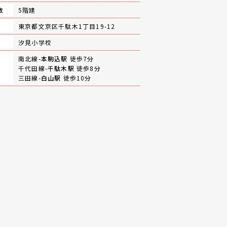
数
5階建
地
東京都文京区千駄木1丁目19-12
汐見小学校
南北線-
本駒込駅
徒歩7分
千代田線-
千駄木駅
徒歩8分
三田線-
白山駅
徒歩10分