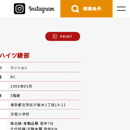
検索条件
PRINT
ハイツ綾部
別
マンション
造
RC
月
1986年05月
数
5階建
地
東京都文京区千駄木1丁目19-12
汐見小学校
南北線-
本駒込駅
徒歩7分
千代田線-
千駄木駅
徒歩8分