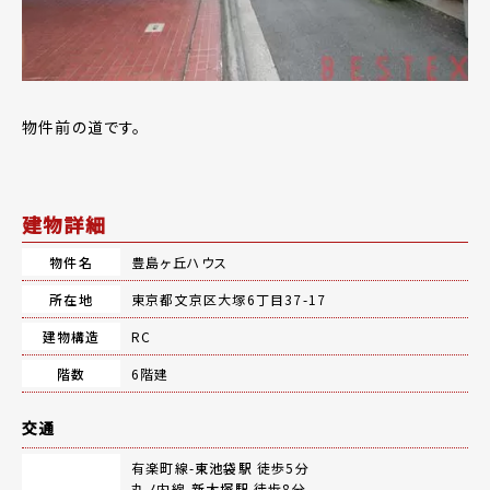
物件前の道です。
建物詳細
物件名
豊島ヶ丘ハウス
所在地
東京都文京区大塚6丁目37-17
建物構造
RC
階数
6階建
交通
有楽町線-
東池袋駅
徒歩5分
丸ノ内線-
新大塚駅
徒歩8分