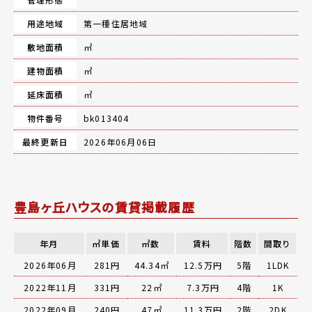
用途地域
第一種住居地域
敷地面積
㎡
建物面積
㎡
延床面積
㎡
物件番号
bk013404
最終更新日
2026年06月06日
豊島ヶ丘ハウスの賃貸掲載履歴
年月
㎡単価
㎡数
賃料
階数
間取り
2026年06月
281円
44.34㎡
12.5万円
5階
1LDK
2022年11月
331円
22㎡
7.3万円
4階
1K
2022年09月
240円
47㎡
11.3万円
2階
2DK