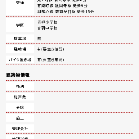
交通
有楽町線-
護国寺駅
徒歩9分
副都心線-
雑司が谷駅
徒歩15分
青柳小学校
学区
音羽中学校
駐車場
無
駐輪場
有(要空き確認)
バイク置き場
有(要空き確認)
建築物情報
権利
総戸数
分譲
施工
管理会社
管理形態