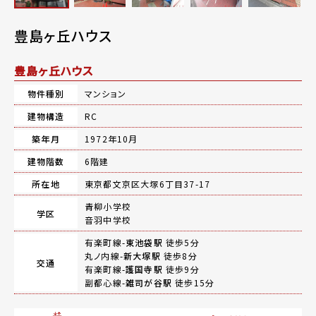
豊島ヶ丘ハウス
豊島ヶ丘ハウス
物件種別
マンション
建物構造
RC
築年月
1972年10月
建物階数
6階建
所在地
東京都文京区大塚6丁目37-17
青柳小学校
学区
音羽中学校
有楽町線-
東池袋駅
徒歩5分
丸ノ内線-
新大塚駅
徒歩8分
交通
有楽町線-
護国寺駅
徒歩9分
副都心線-
雑司が谷駅
徒歩15分