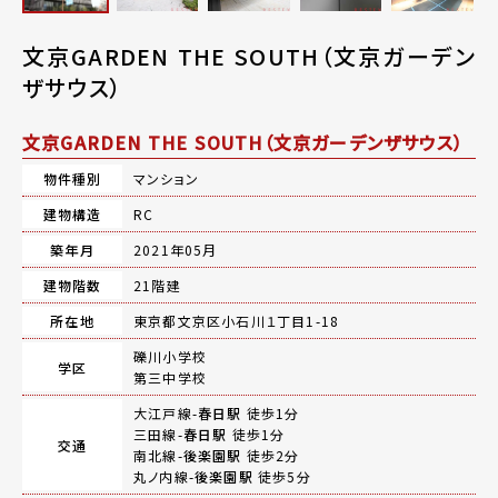
文京GARDEN THE SOUTH（文京ガーデン
ザサウス）
文京GARDEN THE SOUTH（文京ガーデンザサウス）
物件種別
マンション
建物構造
RC
築年月
2021年05月
建物階数
21階建
所在地
東京都文京区小石川１丁目1-18
礫川小学校
学区
第三中学校
大江戸線-
春日駅
徒歩1分
三田線-
春日駅
徒歩1分
交通
南北線-
後楽園駅
徒歩2分
丸ノ内線-
後楽園駅
徒歩5分