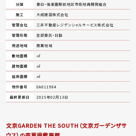
分譲
春日・後楽園駅前地区市街地再開発組合
施工
大成建設株式会社
管理会社
三井不動産レジデンシャルサービス株式会社
管理形態
全部委託・日勤
用途地域
商業地域
敷地面積
㎡
建物面積
㎡
延床面積
㎡
物件番号
bk011984
最終更新日
2025年02月13日
文京GARDEN THE SOUTH（文京ガーデンザサ
ウス）の売買掲載履歴