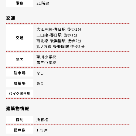
階数
21階建
交通
大江戸線-
春日駅
徒歩1分
三田線-
春日駅
徒歩1分
交通
南北線-
後楽園駅
徒歩2分
丸ノ内線-
後楽園駅
徒歩5分
礫川小学校
学区
第三中学校
駐車場
なし
駐輪場
あり
バイク置き場
建築物情報
権利
所有権
総戸数
175戸