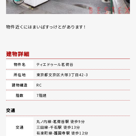
物件近くにはまいばすっけとがあります！
建物詳細
物件名
ティエドゥール茗荷谷
所在地
東京都文京区大塚3丁目42-3
建物構造
RC
階数
7階建
交通
丸ノ内線-
茗荷谷駅
徒歩9分
交通
三田線-
千石駅
徒歩13分
有楽町線-
護国寺駅
徒歩12分