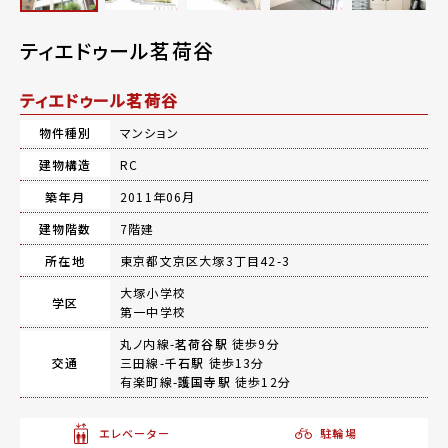
ティエドゥール茗荷谷
ティエドゥール茗荷谷
物件種別
マンション
建物構造
RC
築年月
2011年06月
建物階数
7階建
所在地
東京都文京区大塚3丁目42-3
大塚小学校
学区
第一中学校
丸ノ内線-
茗荷谷駅
徒歩9分
交通
三田線-
千石駅
徒歩13分
有楽町線-
護国寺駅
徒歩12分
エレベーター
駐輪場