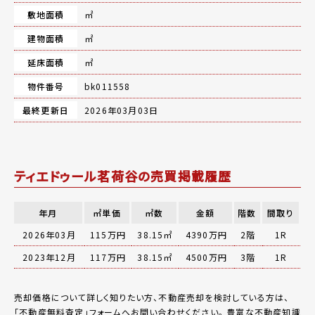
敷地面積
㎡
建物面積
㎡
延床面積
㎡
物件番号
bk011558
最終更新日
2026年03月03日
ティエドゥール茗荷谷の売買掲載履歴
年月
㎡単価
㎡数
金額
階数
間取り
2026年03月
115万円
38.15㎡
4390万円
2階
1R
2023年12月
117万円
38.15㎡
4500万円
3階
1R
売却価格について詳しく知りたい方、不動産売却を検討している方は、
「
不動産無料査定
」フォームへお問い合わせください。
豊富な不動産知識