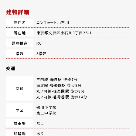
建物詳細
物件名
コンフォート小石川
所在地
東京都文京区小石川3丁目25-1
建物構造
RC
階数
3階建
交通
三田線-
春日駅
徒歩7分
南北線-
後楽園駅
徒歩8分
交通
丸ノ内線-
後楽園駅
徒歩8分
丸ノ内線-
茗荷谷駅
徒歩14分
礫川小学校
学区
第三中学校
駐車場
なし
駐輪場
あり