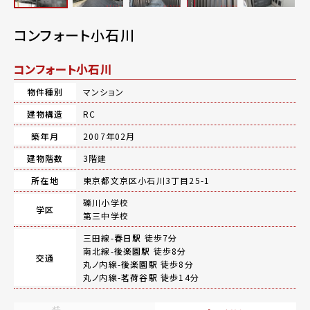
コンフォート小石川
コンフォート小石川
物件種別
マンション
建物構造
RC
築年月
2007年02月
建物階数
3階建
所在地
東京都文京区小石川3丁目25-1
礫川小学校
学区
第三中学校
三田線-
春日駅
徒歩7分
南北線-
後楽園駅
徒歩8分
交通
丸ノ内線-
後楽園駅
徒歩8分
丸ノ内線-
茗荷谷駅
徒歩14分