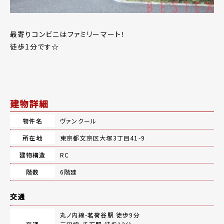
最寄りコンビニはファミリーマート！
徒歩1分です☆
建物詳細
物件名
ヴァンクール
所在地
東京都文京区大塚3丁目41-9
建物構造
RC
階数
6階建
交通
丸ノ内線-
茗荷谷駅
徒歩9分