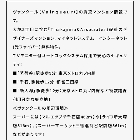
ヴァンクール（Ｖａｉｎｑｕｅｕｒ）】の賃貸マンション情報で
す。
大塚3丁目に佇む『Ｔnakajima＆Associates』設計のデ
ザイナーズマンション。マイネットシステム インターネット
(光ファイバー)無料物件。
ＴＶモニター付オートロックシステム採用で安心のセキュリ
ティ！
■「茗荷谷」駅徒歩9分：東京メトロ丸ノ内線
■「千石」駅徒歩12分：都営三田線
■「新大塚」駅徒歩12分：東京メトロ丸ノ内線など複数路線
利用可能な好立地！
≪ヴァンクールの周辺環境≫
スーパーには【マルエツプチ千石店462m】や【ライフ新大塚
店518m】、【スーパーマーケット三徳茗荷谷駅前店561m】
などがあります！