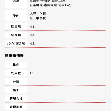
交通
三田線-
千石駅
徒歩12分
有楽町線-
護国寺駅
徒歩14分
大塚小学校
学区
第一中学校
駐車場
なし
駐輪場
あり
バイク置き場
なし
建築物情報
権利
総戸数
10
分譲
施工
管理会社
管理形態