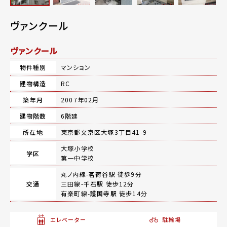
ヴァンクール
ヴァンクール
物件種別
マンション
建物構造
RC
築年月
2007年02月
建物階数
6階建
所在地
東京都文京区大塚3丁目41-9
大塚小学校
学区
第一中学校
丸ノ内線-
茗荷谷駅
徒歩9分
交通
三田線-
千石駅
徒歩12分
有楽町線-
護国寺駅
徒歩14分
エレベーター
駐輪場