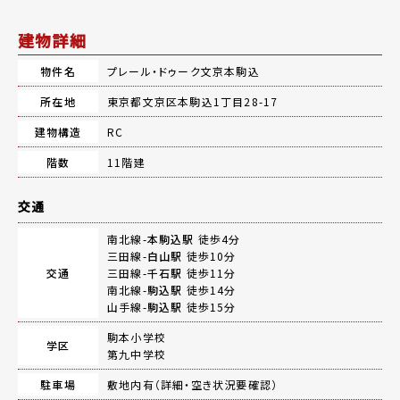
建物詳細
物件名
プレール・ドゥーク文京本駒込
所在地
東京都文京区本駒込1丁目28-17
建物構造
RC
階数
11階建
交通
南北線-
本駒込駅
徒歩4分
三田線-
白山駅
徒歩10分
交通
三田線-
千石駅
徒歩11分
南北線-
駒込駅
徒歩14分
山手線-
駒込駅
徒歩15分
駒本小学校
学区
第九中学校
駐車場
敷地内有（詳細・空き状況要確認）