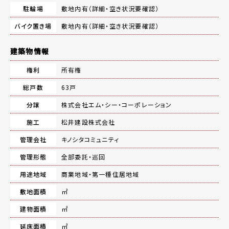
駐輪場
敷地内有（詳細・空き状況要確認）
バイク置き場
敷地内有（詳細・空き状況要確認）
建築物情報
権利
所有権
総戸数
63戸
分譲
株式会社エム・シー・コーポレーション
施工
松井建設株式会社
管理会社
キノシタコミュニティ
管理形態
全部委託・巡回
用途地域
商業地域・第一種住居地域
敷地面積
㎡
建物面積
㎡
延床面積
㎡