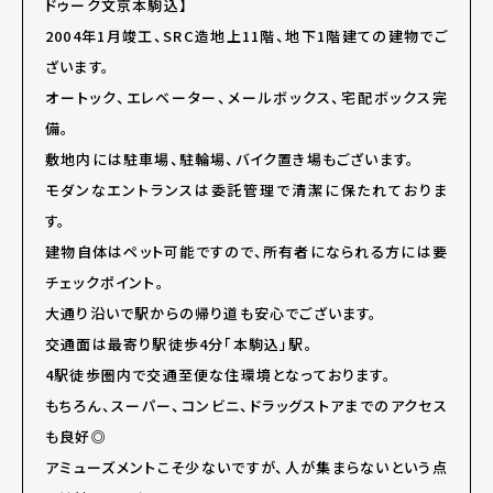
ドゥーク文京本駒込】
2004年1月竣工、SRC造地上11階、地下1階建ての建物でご
ざいます。
オートック、エレベーター、メールボックス、宅配ボックス完
備。
敷地内には駐車場、駐輪場、バイク置き場もございます。
モダンなエントランスは委託管理で清潔に保たれておりま
す。
建物自体はペット可能ですので、所有者になられる方には要
チェックポイント。
大通り沿いで駅からの帰り道も安心でございます。
交通面は最寄り駅徒歩4分「本駒込」駅。
4駅徒歩圏内で交通至便な住環境となっております。
もちろん、スーパー、コンビニ、ドラッグストアまでのアクセス
も良好◎
アミューズメントこそ少ないですが、人が集まらないという点