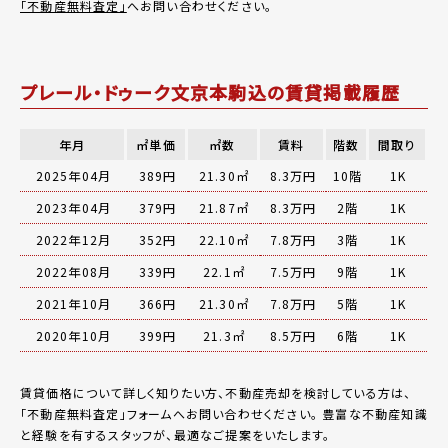
「不動産無料査定」
へお問い合わせください。
プレール・ドゥーク文京本駒込の賃貸掲載履歴
年月
㎡単価
㎡数
賃料
階数
間取り
2025年04月
389円
21.30㎡
8.3万円
10階
1K
2023年04月
379円
21.87㎡
8.3万円
2階
1K
2022年12月
352円
22.10㎡
7.8万円
3階
1K
2022年08月
339円
22.1㎡
7.5万円
9階
1K
2021年10月
366円
21.30㎡
7.8万円
5階
1K
2020年10月
399円
21.3㎡
8.5万円
6階
1K
賃貸価格について詳しく知りたい方、不動産売却を検討している方は、
「
不動産無料査定
」フォームへお問い合わせください。
豊富な不動産知識
と経験を有するスタッフが、最適なご提案をいたします。