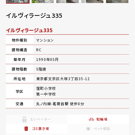
イルヴィラージュ335
イルヴィラージュ335
物件種別
マンション
建物構造
RC
築年月
1990年05月
建物階数
5階建
所在地
東京都文京区大塚3丁目35-12
窪町小学校
学区
第一中学校
交通
丸ノ内線-
茗荷谷駅
徒歩8分
エレベーター
駐輪場
ゴミ置き場
ペット相談