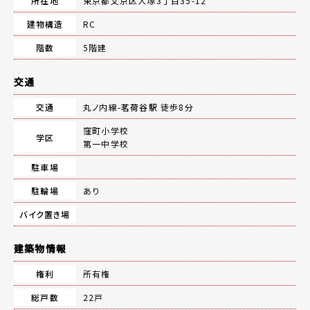
所在地
東京都文京区大塚3丁目35-12
建物構造
RC
階数
5階建
交通
交通
丸ノ内線-
茗荷谷駅
徒歩8分
窪町小学校
学区
第一中学校
駐車場
駐輪場
あり
バイク置き場
建築物情報
権利
所有権
総戸数
22戸