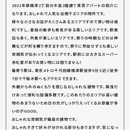
2021年築根津
2
丁目の木造2階建て賃貸アパートの紹介に
なります。おしゃれで人気な谷根千エリアの物件です。
様々な小さなお店がたくさんあるエリアですので買い物は便
利ですし、普段の散歩も発見がある楽しいエリアです。飲食
店も多く、外食が楽しいエリアです。祭りの時期などのは神
輿などが町を練り歩きますので、祭りに参加せずとも楽しい
雰囲気が伝わってくるエリアです。駅前には大きなスーパー
赤札堂がありお買い物には困りません！
最寄り駅は、東京メトロ千代田線根津駅徒歩5分と近く徒歩
7分で千駄木駅へもアクセスできます。
外観から木のぬくもりを感じるおしゃれな建物です。築浅だ
けあって便利な設備多数です。このあたりのエリアは高い建
物のあまりないため日の光がしっかり入ってくるお部屋が多
いのがGOOD。
おしゃれな雰囲気が最高の建物です。
おしゃれすぎて好みが分かれる部分もありますが、気になっ