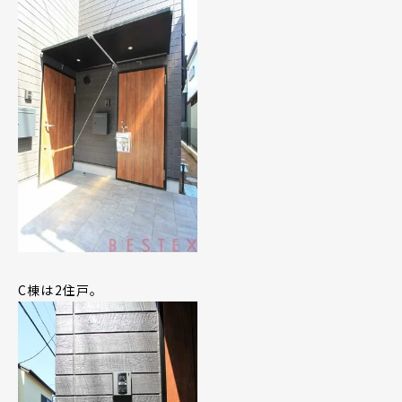
C棟は2住戸。