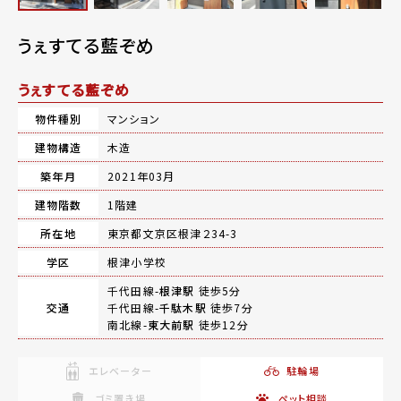
うぇすてる藍ぞめ
うぇすてる藍ぞめ
物件種別
マンション
建物構造
木造
築年月
2021年03月
建物階数
1階建
所在地
東京都文京区根津２34-3
学区
根津小学校
千代田線-
根津駅
徒歩5分
交通
千代田線-
千駄木駅
徒歩7分
南北線-
東大前駅
徒歩12分
エレベーター
駐輪場
ゴミ置き場
ペット相談