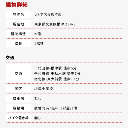
建物詳細
物件名
うぇすてる藍ぞめ
所在地
東京都文京区根津２34-3
建物構造
木造
階数
1階建
交通
千代田線-
根津駅
徒歩5分
交通
千代田線-
千駄木駅
徒歩7分
南北線-
東大前駅
徒歩12分
学区
根津小学校
駐車場
無し
駐輪場
敷地内有：無料 1部屋/1台
バイク置き場
無し