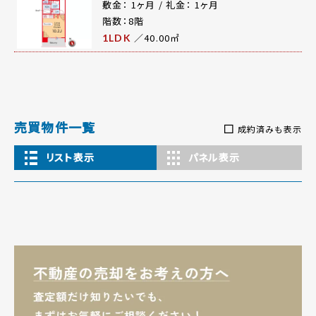
敷金： 1ヶ月 / 礼金： 1ヶ月
階数：8階
／40.00㎡
1LDK
売買物件一覧
成約済みも表示
リスト表示
パネル表示