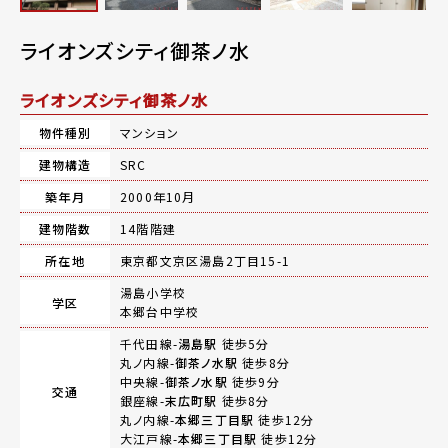
ライオンズシティ御茶ノ水
ライオンズシティ御茶ノ水
物件種別
マンション
建物構造
SRC
築年月
2000年10月
建物階数
14階階建
所在地
東京都文京区湯島2丁目15-1
湯島小学校
学区
本郷台中学校
千代田線-
湯島駅
徒歩5分
丸ノ内線-
御茶ノ水駅
徒歩8分
中央線-
御茶ノ水駅
徒歩9分
交通
銀座線-
末広町駅
徒歩8分
丸ノ内線-
本郷三丁目駅
徒歩12分
大江戸線-
本郷三丁目駅
徒歩12分