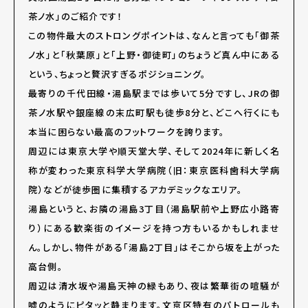
茶ノ水」のご紹介です！
この物件最大のストロングポイントは、なんと言っても「御茶
ノ水」と「秋葉原」と「上野・御徒町」のちょうど真ん中にある
という、ちょっと贅沢すぎるポジショニング。
最寄りの千代田線・湯島駅までは歩いて5分ですし、JRの御
茶ノ水駅や銀座線の末広町駅も徒歩8分と、どこへ行くにも
本当に困らない最高のフットワークを誇ります。
周辺には東京大学や順天堂大学、そして2024年に新しく名
称が変わった東京科学大学病院（旧：東京医科歯科大学病
院）などが徒歩圏に集積するアカデミックなエリア。
湯島というと、お隣の湯島3丁目（湯島駅前や上野広小路寄
り）にある歓楽街のイメージを持つ方もいるかもしれませ
ん。しかし、物件がある「湯島2丁目」はそこから坂を上がった
高台側。
周辺は清水坂や湯島天神の緑もあり、夜は繁華街の喧騒が
嘘のようにピタッと静まります。文京区特有のパトロールも