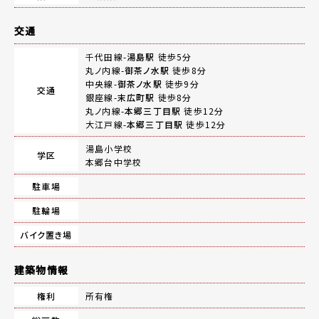
交通
千代田線-
湯島駅
徒歩5分
丸ノ内線-
御茶ノ水駅
徒歩8分
中央線-
御茶ノ水駅
徒歩9分
交通
銀座線-
末広町駅
徒歩8分
丸ノ内線-
本郷三丁目駅
徒歩12分
大江戸線-
本郷三丁目駅
徒歩12分
湯島小学校
学区
本郷台中学校
駐車場
駐輪場
バイク置き場
建築物情報
権利
所有権