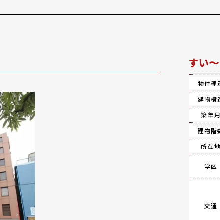
すい～
物件種
建物構
築年
建物階
所在
学区
交通