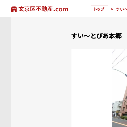
トップ
>
すい
すい～とぴあ本郷