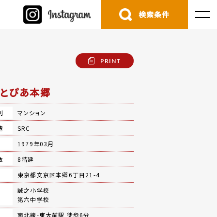
検索条件
PRINT
とぴあ本郷
別
マンション
造
SRC
月
1979年03月
数
8階建
地
東京都文京区本郷6丁目21-4
誠之小学校
第六中学校
南北線-
東大前駅
徒歩6分