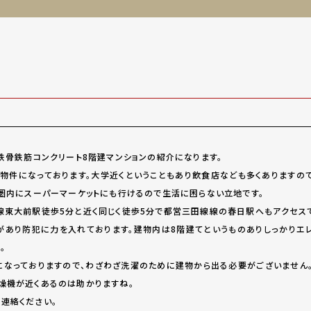
鉄骨鉄筋コンクリート8階建マンションの紹介になります。
物件になっております。大学近くということもあり飲食店なども多くありますの
分圏内にスーパーマーケットにも行けるので生活に困らない立地です。
線東大前駅徒歩5分と近く同じく徒歩5分で都営三田線線の春日駅へもアクセスで
があり防犯に力を入れております。建物内は8階建てというものありしっかりエ
。
になっておりますので、わざわざ洗濯のために建物から出る必要がございません
燥機が近くあるのは助かりますね。
連絡ください。