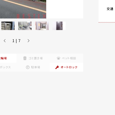
交通
1 | 7
駐輪場
ゴミ置き場
ペット相談
ボックス
駐車場
オートロック