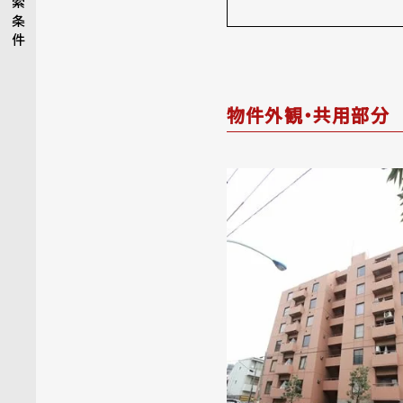
索
条
件
物件外観・共用部分