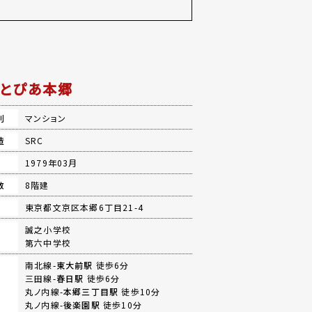
とぴあ本郷
別
マンション
造
SRC
月
1979年03月
数
8階建
地
東京都文京区本郷6丁目21-4
誠之小学校
第六中学校
南北線-
東大前駅
徒歩6分
三田線-
春日駅
徒歩6分
丸ノ内線-
本郷三丁目駅
徒歩10分
丸ノ内線-
後楽園駅
徒歩10分