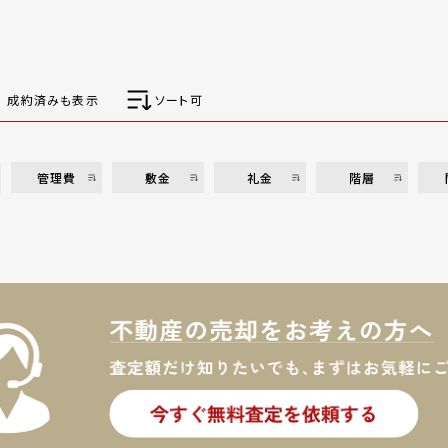
成約済みも表示
ソート可
管理費
敷金
礼金
階層