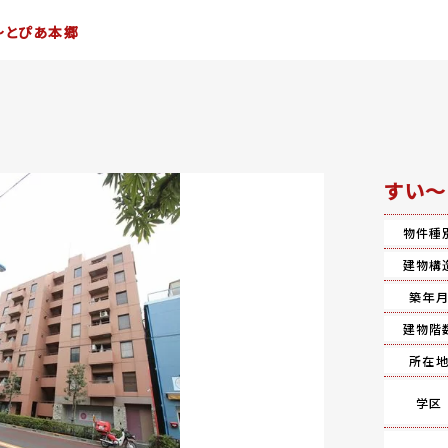
～とぴあ本郷
すい～
物件種
建物構
築年
建物階
所在
学区