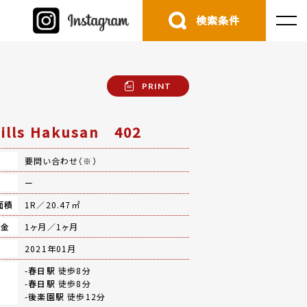
検索条件
PRINT
Hills Hakusan 402
要問い合わせ（※）
費
ー
面積
1R／20.47㎡
礼金
1ヶ月／1ヶ月
月
2021年01月
-
春日駅
徒歩8分
-
春日駅
徒歩8分
-
後楽園駅
徒歩12分