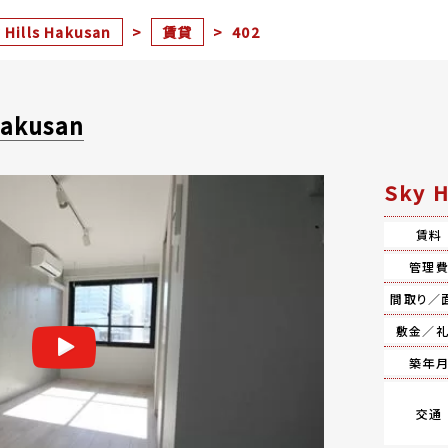
 Hills Hakusan
>
賃貸
>
402
Hakusan
Sky 
賃料
管理
間取り／
敷金／
築年
交通