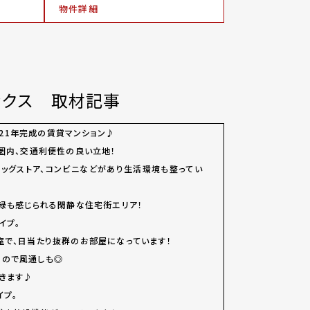
物件詳細
ックス 取材記事
n】は2021年完成の賃貸マンション♪
歩圏内、交通利便性の良い立地！
ッグストア、コンビニなどがあり生活環境も整ってい
、緑も感じられる閑静な住宅街エリア！
イプ。
室で、日当たり抜群のお部屋になっています！
るので風通しも◎
きます♪
イプ。