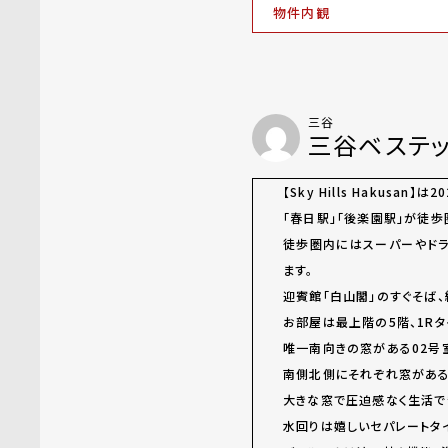
物件内観
三谷
三谷ベステ
【Sky Hills Hakusa
「春日駅」「後楽園駅」が徒
徒歩圏内にはスーパーやドラ
ます。
迎賓館「白山閣」のすぐそば
お部屋は最上階の5階、1Rタ
唯一南向きの窓がある02号
南側北側にそれぞれ窓があ
大きな窓で圧迫感なく生活で
水回りは嬉しいセパレートタ