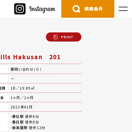
検索条件
PRINT
Hills Hakusan 201
要問い合わせ（※）
費
ー
面積
1R／19.89㎡
礼金
1ヶ月／1ヶ月
月
2021年01月
-
春日駅
徒歩8分
-
春日駅
徒歩8分
-
後楽園駅
徒歩12分