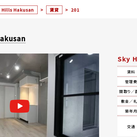
 Hills Hakusan
>
賃貸
>
201
Hakusan
Sky 
賃料
管理
間取り／
敷金／
築年
交通