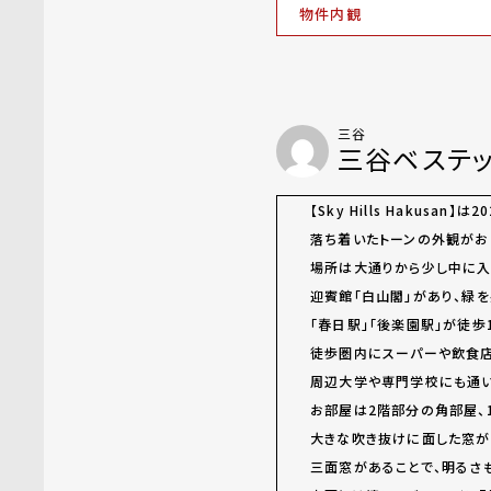
物件内観
三谷
三谷ベステ
【Sky Hills Hakusan
落ち着いたトーンの外観がお
場所は大通りから少し中に入
迎賓館「白山閣」があり、緑を
「春日駅」「後楽園駅」が徒
徒歩圏内にスーパーや飲食
周辺大学や専門学校にも通い
お部屋は2階部分の角部屋、1
大きな吹き抜けに面した窓が
三面窓があることで、明るさ