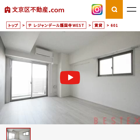
トップ
>
テ レジャンデール護国寺WEST
>
賃貸
>
601