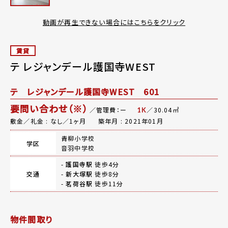
動画が再生できない場合にはこちらをクリック
賃貸
テ レジャンデール護国寺WEST
テ レジャンデール護国寺WEST 601
要問い合わせ（※）
／管理費：ー
／30.04㎡
1K
敷金／礼金 : なし／1ヶ月
築年月 : 2021年01月
青柳小学校
学区
音羽中学校
-
護国寺駅
徒歩4分
交通
-
新大塚駅
徒歩8分
-
茗荷谷駅
徒歩11分
物件間取り