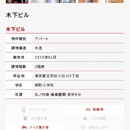
木下ビル
木下ビル
物件種別
アパート
建物構造
木造
築年月
1970年01月
建物階数
2階建
所在地
東京都文京区小石川3丁目
学区
柳町小学校
交通
丸ノ内線-
後楽園駅
徒歩8分
エレベーター
駐輪場
ゴミ置き場
ペット相談
バイク置き場
宅配ボックス