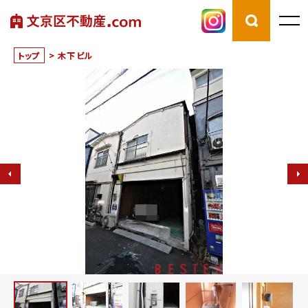
トップ
>
木下ビル