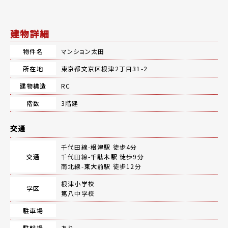
建物詳細
物件名
マンション太田
所在地
東京都文京区根津2丁目31-2
建物構造
RC
階数
3階建
交通
千代田線-
根津駅
徒歩4分
交通
千代田線-
千駄木駅
徒歩9分
南北線-
東大前駅
徒歩12分
根津小学校
学区
第八中学校
駐車場
駐輪場
あり