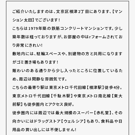
ご紹介いたしますのは、文京区根津2丁目にあります、【マン
ション太田】でございます！
こちらは1979年築の鉄筋コンクリートマンションです。少し
築年数は経っておりますが、お部屋の中はrフォームされてお
り非常にきれい！
敷地内には、駐輪スペースや、別建物の方と共用になります
がゴミ置き場もあります！
賑わいのある通りから少し入ったところに位置しているた
め、周辺は閑静な雰囲気です。
こちらの最寄り駅は東京メトロ千代田線【根津駅】徒歩4分。
東京メトロ千代田線【千駄木駅】や東京メトロ南北線【東大
前駅】も徒歩圏内とアクセス良好。
徒歩圏内には周辺では最大規模のスーパー【赤札堂】、その
向かいにはドラッグストア【ウェルシア】もあり、食料品や日
用品の買い出しには不便しません！