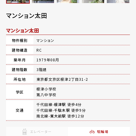
マンション太田
マンション太田
物件種別
マンション
建物構造
RC
築年月
1979年08月
建物階数
3階建
所在地
東京都文京区根津2丁目31-2
根津小学校
学区
第八中学校
千代田線-
根津駅
徒歩4分
交通
千代田線-
千駄木駅
徒歩9分
南北線-
東大前駅
徒歩12分
エレベーター
駐輪場