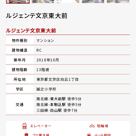
ルジェンテ文京東大前
ルジェンテ文京東大前
物件種別
マンション
建物構造
RC
築年月
2018年10月
建物階数
13階建
所在地
東京都文京区向丘1丁目
学区
誠之小学校
南北線-
東大前駅
徒歩5分
交通
南北線-
本駒込駅
徒歩5分
三田線-
白山駅
徒歩7分
エレベーター
駐輪場
ゴミ置き場
ペット相談