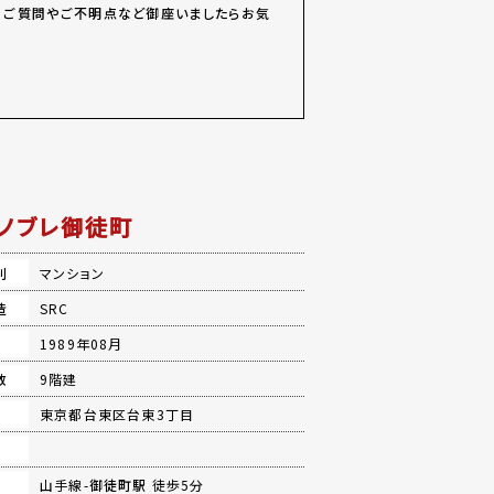
た！ご質問やご不明点など御座いましたらお気
ノブレ御徒町
別
マンション
造
SRC
月
1989年08月
数
9階建
地
東京都台東区台東3丁目
山手線-
御徒町駅
徒歩5分