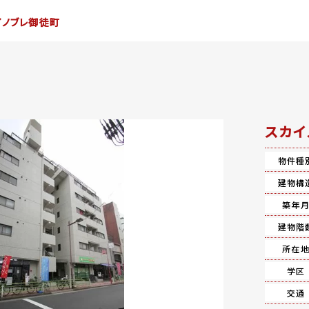
イノブレ御徒町
スカイ
物件種
建物構
築年
建物階
所在
学区
交通