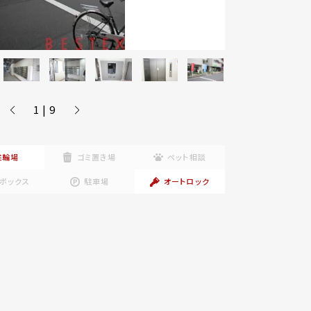
1 | 9
駐輪場
ゴミ置き場
ペット相談
ボックス
駐車場
オートロック