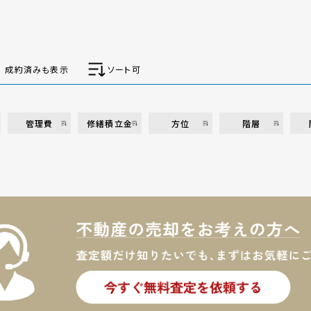
成約済みも表示
ソート可
管理費
修繕積立金
方位
階層