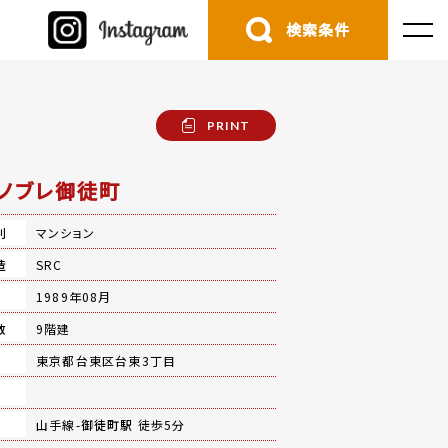
検索条件
PRINT
ノブレ御徒町
別
マンション
造
SRC
月
1989年08月
数
9階建
地
東京都台東区台東3丁目
山手線-
御徒町駅
徒歩5分