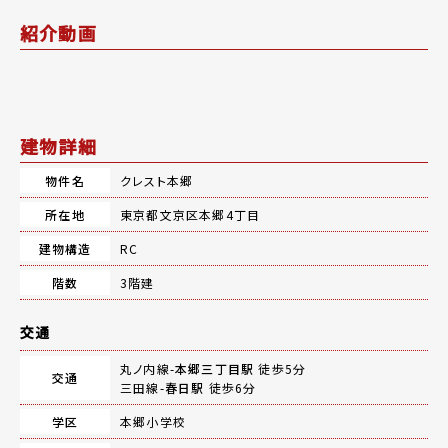
紹介動画
建物詳細
物件名
クレスト本郷
所在地
東京都文京区本郷4丁目
建物構造
RC
階数
3階建
交通
丸ノ内線-
本郷三丁目駅
徒歩5分
交通
三田線-
春日駅
徒歩6分
学区
本郷小学校