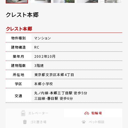
クレスト本郷
クレスト本郷
物件種別
マンション
建物構造
RC
築年月
2002年10月
建物階数
3階建
所在地
東京都文京区本郷4丁目
学区
本郷小学校
丸ノ内線-
本郷三丁目駅
徒歩5分
交通
三田線-
春日駅
徒歩6分
エレベーター
駐輪場
ゴミ置き場
ペット相談