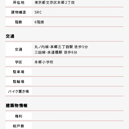
所在地
東京都文京区本郷2丁目
建物構造
SRC
階数
6階建
交通
丸ノ内線-
本郷三丁目駅
徒歩5分
交通
三田線-
水道橋駅
徒歩6分
学区
本郷小学校
駐車場
駐輪場
バイク置き場
建築物情報
権利
総戸数