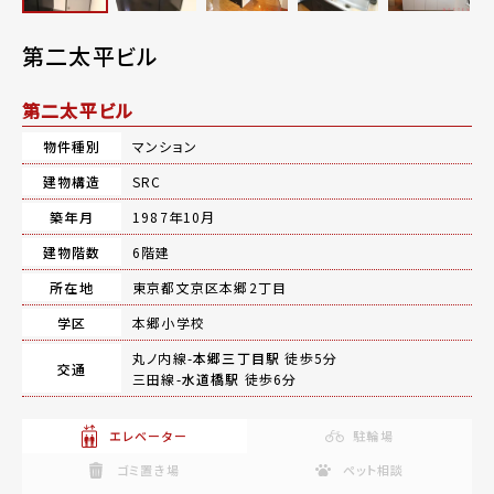
第二太平ビル
第二太平ビル
物件種別
マンション
建物構造
SRC
築年月
1987年10月
建物階数
6階建
所在地
東京都文京区本郷2丁目
学区
本郷小学校
丸ノ内線-
本郷三丁目駅
徒歩5分
交通
三田線-
水道橋駅
徒歩6分
エレベーター
駐輪場
ゴミ置き場
ペット相談