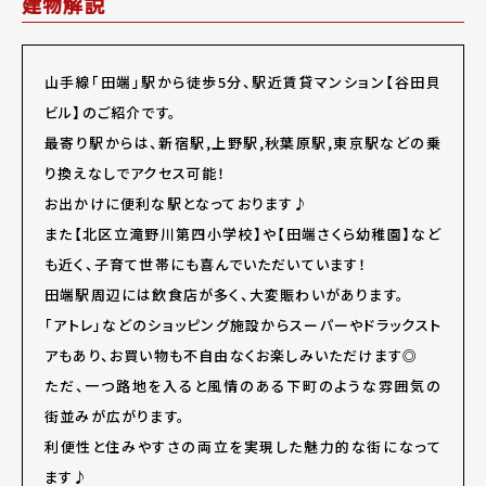
建物解説
山手線「田端」駅から徒歩5分、駅近賃貸マンション【谷田貝
ビル】のご紹介です。
最寄り駅からは、新宿駅,上野駅,秋葉原駅,東京駅などの乗
り換えなしでアクセス可能！
お出かけに便利な駅となっております♪
また【北区立滝野川第四小学校】や【田端さくら幼稚園】など
も近く、子育て世帯にも喜んでいただいています！
田端駅周辺には飲食店が多く、大変賑わいがあります。
「アトレ」などのショッピング施設からスーパーやドラックスト
アもあり、お買い物も不自由なくお楽しみいただけます◎
ただ、一つ路地を入ると風情のある下町のような雰囲気の
街並みが広がります。
利便性と住みやすさの両立を実現した魅力的な街になって
ます♪