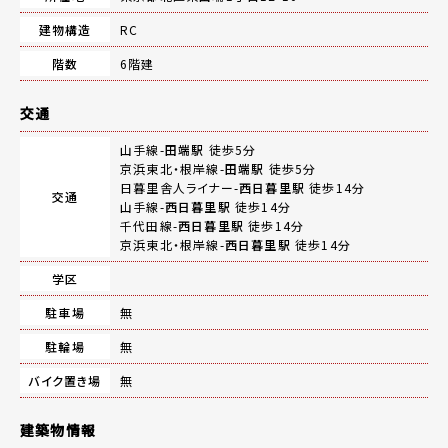
建物構造
RC
階数
6階建
交通
山手線-
田端駅
徒歩5分
京浜東北・根岸線-
田端駅
徒歩5分
日暮里舎人ライナー-
西日暮里駅
徒歩14分
交通
山手線-
西日暮里駅
徒歩14分
千代田線-
西日暮里駅
徒歩14分
京浜東北・根岸線-
西日暮里駅
徒歩14分
学区
駐車場
無
駐輪場
無
バイク置き場
無
建築物情報