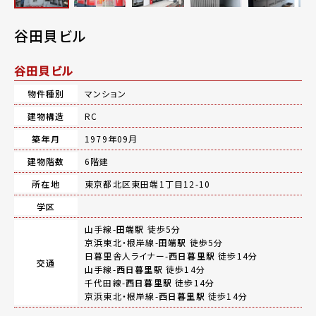
谷田貝ビル
谷田貝ビル
物件種別
マンション
建物構造
RC
築年月
1979年09月
建物階数
6階建
所在地
東京都北区東田端1丁目12-10
学区
山手線-
田端駅
徒歩5分
京浜東北・根岸線-
田端駅
徒歩5分
日暮里舎人ライナー-
西日暮里駅
徒歩14分
交通
山手線-
西日暮里駅
徒歩14分
千代田線-
西日暮里駅
徒歩14分
京浜東北・根岸線-
西日暮里駅
徒歩14分