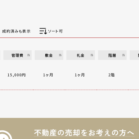
成約済みも表示
ソート可
管理費
敷金
礼金
階層
15,000円
1ヶ月
1ヶ月
2階