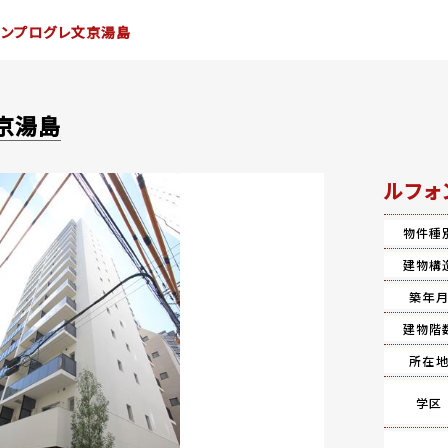
ォンプログレ文京湯島
京湯島
ルフォ
物件種
建物構
築年
建物階
所在
学区