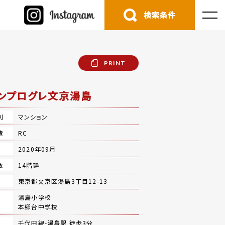
検索条件
PRINT
ンプログレ文京湯島
別
マンション
造
RC
月
2020年09月
数
14階建
地
東京都文京区湯島3丁目12-13
湯島小学校
本郷台中学校
千代田線-
湯島駅
徒歩3分