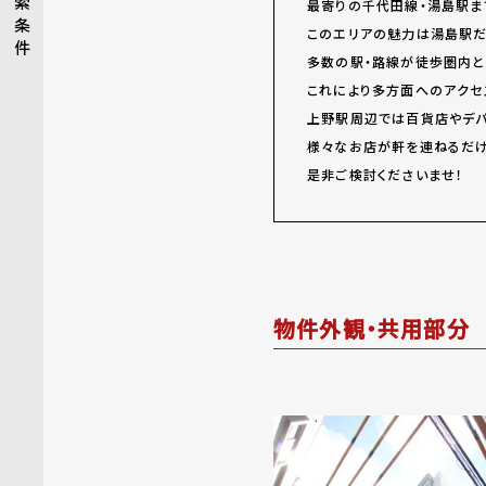
索
最寄りの千代田線・湯島駅ま
条
このエリアの魅力は湯島駅だ
件
多数の駅・路線が徒歩圏内と
これにより多方面へのアクセ
上野駅周辺では百貨店やデパ
様々なお店が軒を連ねるだ
是非ご検討くださいませ！
物件外観・共用部分