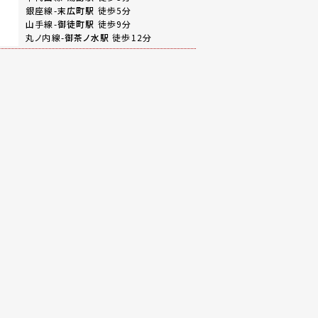
銀座線-
末広町駅
徒歩5分
山手線-
御徒町駅
徒歩9分
丸ノ内線-
御茶ノ水駅
徒歩12分