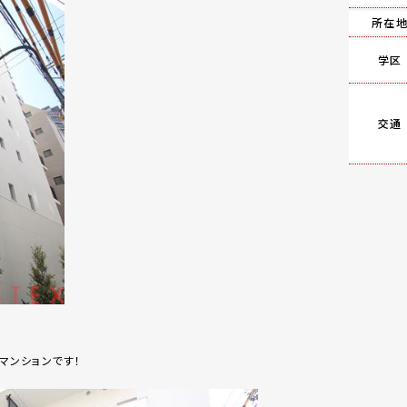
所在
学区
交通
のマンションです！