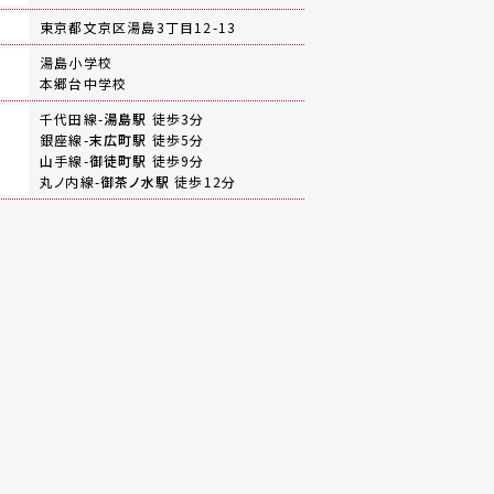
地
東京都文京区湯島3丁目12-13
湯島小学校
本郷台中学校
千代田線-
湯島駅
徒歩3分
銀座線-
末広町駅
徒歩5分
山手線-
御徒町駅
徒歩9分
丸ノ内線-
御茶ノ水駅
徒歩12分