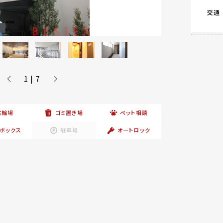
交通
1 | 7
駐輪場
ゴミ置き場
ペット相談
ボックス
駐車場
オートロック